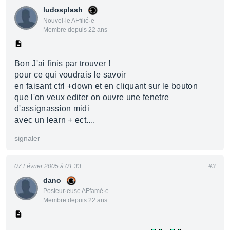
ludosplash
Nouvel·le AFfilié·e
Membre depuis 22 ans
Bon J'ai finis par trouver !
pour ce qui voudrais le savoir
en faisant ctrl +down et en cliquant sur le bouton
que l'on veux editer on ouvre une fenetre
d'assignassion midi
avec un learn + ect....
signaler
07 Février 2005 à 01:33
#3
dano
Posteur·euse AFfamé·e
Membre depuis 22 ans