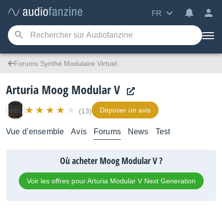
FR
Forums Synthé Modulaire Virtuel
Arturia Moog Modular V
Déposer un avis
(13)
Vue d’ensemble
Avis
Forums
News
Test
Où acheter Moog Modular V ?
Voir les offres pour Arturia Modular V Next Generation