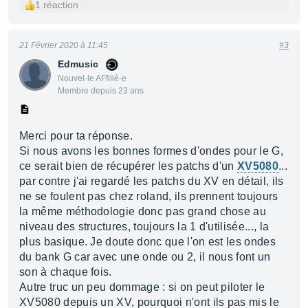
1 réaction
21 Février 2020 à 11:45
#3
Edmusic
Nouvel·le AFfilié·e
Membre depuis 23 ans
Merci pour ta réponse.
Si nous avons les bonnes formes d'ondes pour le G,
ce serait bien de récupérer les patchs d'un
XV5080
...
par contre j'ai regardé les patchs du XV en détail, ils
ne se foulent pas chez roland, ils prennent toujours
la même méthodologie donc pas grand chose au
niveau des structures, toujours la 1 d'utilisée..., la
plus basique. Je doute donc que l'on est les ondes
du bank G car avec une onde ou 2, il nous font un
son à chaque fois.
Autre truc un peu dommage : si on peut piloter le
XV5080 depuis un XV, pourquoi n'ont ils pas mis le