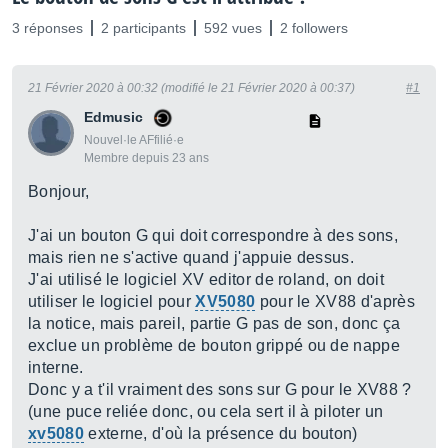
3 réponses
2 participants
592 vues
2 followers
21 Février 2020 à 00:32 (modifié le 21 Février 2020 à 00:37)
#1
Edmusic
Nouvel·le AFfilié·e
Membre depuis 23 ans
Bonjour,
J'ai un bouton G qui doit correspondre à des sons,
mais rien ne s'active quand j'appuie dessus.
J'ai utilisé le logiciel XV editor de roland, on doit
utiliser le logiciel pour
XV5080
pour le XV88 d'après
la notice, mais pareil, partie G pas de son, donc ça
exclue un problème de bouton grippé ou de nappe
interne.
Donc y a t'il vraiment des sons sur G pour le XV88 ?
(une puce reliée donc, ou cela sert il à piloter un
xv5080
externe, d'où la présence du bouton)