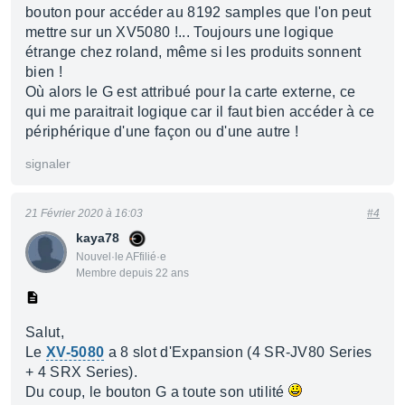
bouton pour accéder au 8192 samples que l'on peut
mettre sur un XV5080 !... Toujours une logique
étrange chez roland, même si les produits sonnent
bien !
Où alors le G est attribué pour la carte externe, ce
qui me paraitrait logique car il faut bien accéder à ce
périphérique d'une façon ou d'une autre !
signaler
21 Février 2020 à 16:03
#4
kaya78
Nouvel·le AFfilié·e
Membre depuis 22 ans
Salut,
Le
XV-5080
a 8 slot d'Expansion (4 SR-JV80 Series
+ 4 SRX Series).
Du coup, le bouton G a toute son utilité