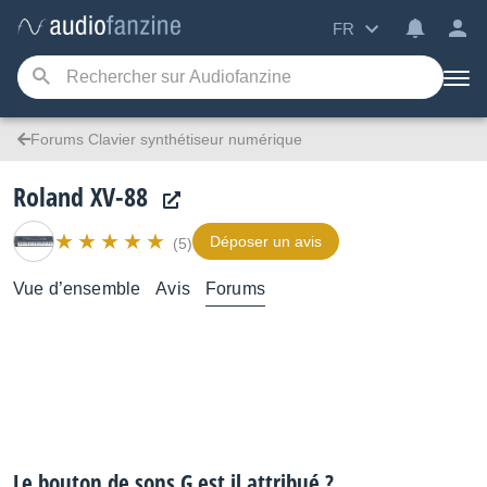
FR
Forums Clavier synthétiseur numérique
Roland XV-88
Déposer un avis
(5)
Vue d’ensemble
Avis
Forums
Le bouton de sons G est il attribué ?