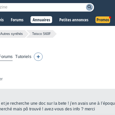
vis
Forums
Annuaires
Petites annonces
Promos
Autres synthés
Teisco S60F
Forums
Tutoriels
er
F
et je recherche une doc sur la bete ! j'en avais une à l'époque
 cherché mais pô trouvé ! avez-vous des info ? merci