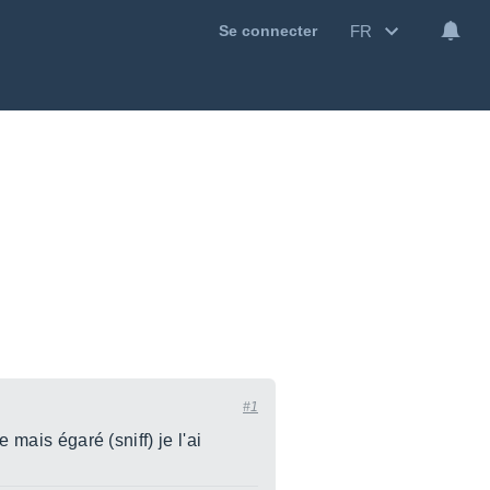
FR
Se connecter
#1
 mais égaré (sniff) je l'ai