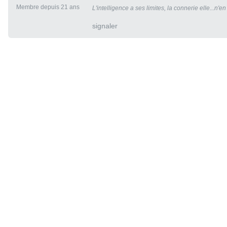
Membre depuis 21 ans
L'intelligence a ses limites, la connerie elle...n'en
signaler