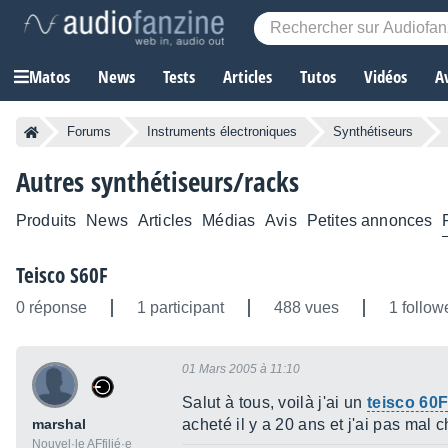
Matos
News
Tests
Articles
Tutos
Vidéos
A
Forums
Instruments électroniques
Synthétiseurs
Autres synthétiseurs/racks
Produits
News
Articles
Médias
Avis
Petites annonces
Teisco S60F
0 réponse
1 participant
488 vues
1 follow
01 Mars 2005 à 11:10
Salut à tous, voilà j'ai un
teisco 60
marshal
acheté il y a 20 ans et j'ai pas mal
Nouvel·le AFfilié·e