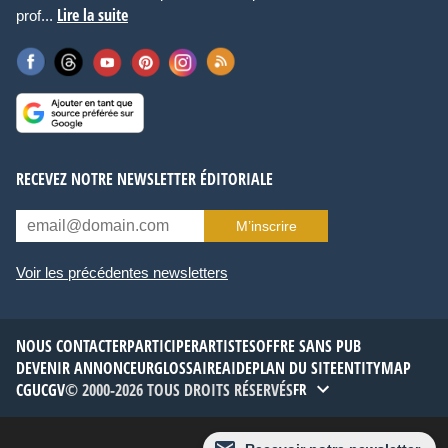
Lire la suite
prof...
RECEVEZ NOTRE NEWSLETTER ÉDITORIALE
M’inscrire
Voir les précédentes newsletters
NOUS CONTACTER
PARTICIPER
ARTISTES
OFFRE SANS PUB
DEVENIR ANNONCEUR
GLOSSAIRE
AIDE
PLAN DU SITE
ENTITYMAP
CGU
CGV
© 2000-2026 TOUS DROITS RÉSERVÉS
FR
Thème :
Défaut