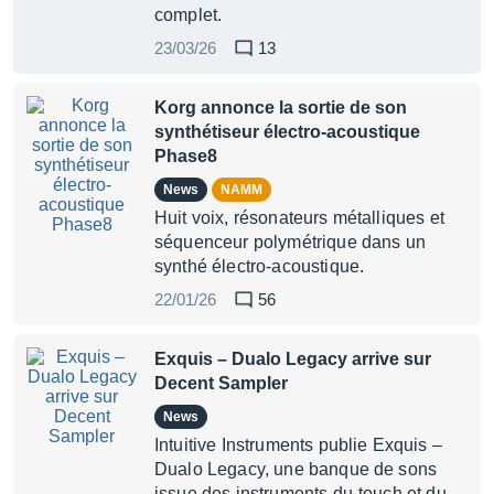
complet.
23/03/26
13
Korg annonce la sortie de son
synthétiseur élec­tro-acous­tique
Phase8
News
NAMM
Huit voix, résonateurs métalliques et
séquenceur polymétrique dans un
synthé électro-acoustique.
22/01/26
56
Exquis – Dualo Legacy arrive sur
Decent Sampler
News
Intuitive Instruments publie Exquis –
Dualo Legacy, une banque de sons
issue des instruments du-touch et du-