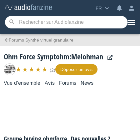
FR
Forums Synthé virtuel granulaire
Ohm Force Symptohm:Melohman
Déposer un avis
(2)
Vue d’ensemble
Avis
Forums
News
Groupe buying ohmforce, Des nouvelles ?