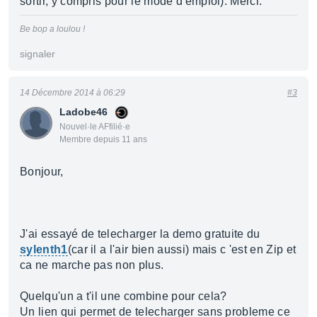
sortir, y compris pour le mode d'emploi). Merci.
Be bop a loulou !
signaler
14 Décembre 2014 à 06:29
#3
Ladobe46
Nouvel·le AFfilié·e
Membre depuis 11 ans
Bonjour,
J'ai essayé de telecharger la demo gratuite du
sylenth1
(car il a l'air bien aussi) mais c 'est en Zip et
ca ne marche pas non plus.
Quelqu'un a t'il une combine pour cela?
Un lien qui permet de telecharger sans probleme ce