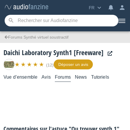
FR
Forums Synthé virtuel soustractif
Daichi Laboratory Synth1 [Freeware]
Déposer un avis
(12)
Vue d’ensemble
Avis
Forums
News
Tutoriels
Commentaires sur l'astuce "Ou trouver synth 1"