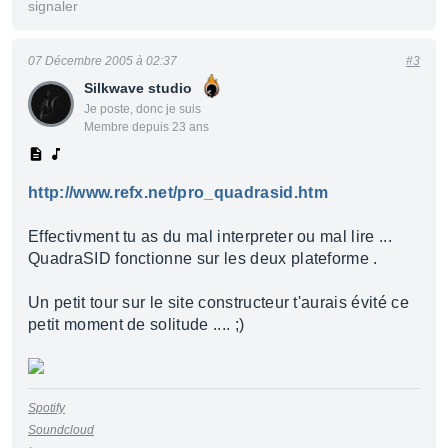
signaler
07 Décembre 2005 à 02:37
#3
Silkwave studio
Je poste, donc je suis
Membre depuis 23 ans
http://www.refx.net/pro_quadrasid.htm
Effectivment tu as du mal interpreter ou mal lire ...
QuadraSID fonctionne sur les deux plateforme .
Un petit tour sur le site constructeur t'aurais évité ce
petit moment de solitude .... ;)
Spotify
Soundcloud