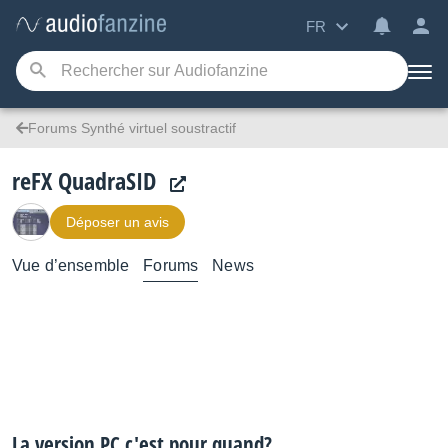
FR
Forums Synthé virtuel soustractif
reFX QuadraSID
Déposer un avis
Vue d’ensemble
Forums
News
La version PC c'est pour quand?