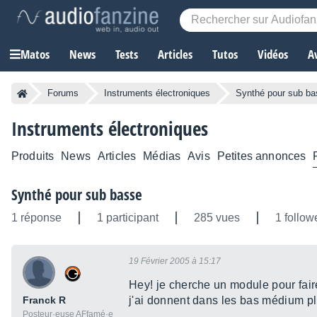
Matos
News
Tests
Articles
Tutos
Vidéos
A
Forums
Instruments électroniques
Synthé pour sub ba
Instruments électroniques
Produits
News
Articles
Médias
Avis
Petites annonces
Synthé pour sub basse
1 réponse
1 participant
285 vues
1 follow
19 Février 2005 à 15:17
Hey! je cherche un module pour fai
Franck R
j'ai donnent dans les bas médium plu
Posteur·euse AFfamé·e