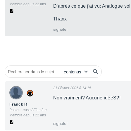
Membre depuis 22 ans
D'aprés ce que j'ai vu: Analogue so
Thanx
signaler
21 Février 2005 à 14:15
Non vraiment? Aucune idéeS?!
Franck R
Posteur·euse AFfamé·e
Membre depuis 22 ans
signaler