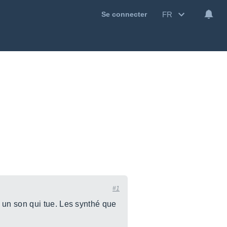
FR
Se connecter
#1
 un son qui tue. Les synthé que