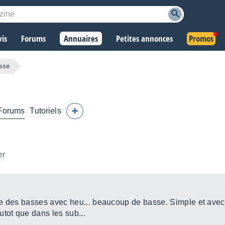
vis
Forums
Annuaires
Petites annonces
Promos
sse
Forums
Tutoriels
er
re des basses avec heu... beaucoup de basse. Simple et avec
tot que dans les sub...