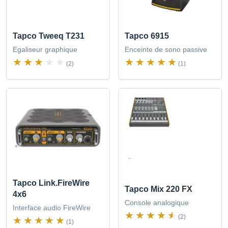
Tapco Tweeq T231
Tapco 6915
Egaliseur graphique
Enceinte de sono passive
(2)
(1)
Tapco Link.FireWire
Tapco Mix 220 FX
4x6
Console analogique
Interface audio FireWire
(2)
(1)