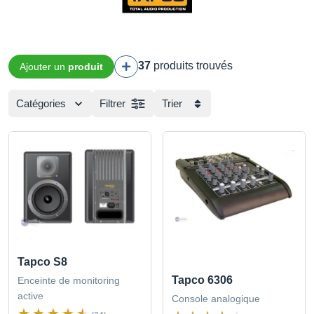
37
produits trouvés
Ajouter un
produit
Catégories
Filtrer
Trier
Tapco S8
Tapco 6306
Enceinte de monitoring
active
Console analogique