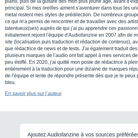
piano, puis de la guitare dès mon plus jeune âge, avant d'exp
principal. Si mes oreilles aiment s'aventurer dans tous les uni
metal restent mes styles de prédilection. De nombreux groupes
ce qui m'a permis de rencontrer et de travailler avec des arti
talentueux(ses) auprès de qui j'ai pu apprendre ces passionn
initialement rejoint l'équipe d'Audiofanzine en 2007 afin de 
site (localisation puis traduction et rédaction de contenus), avan
que rédactrice de news et de tests. J'ai également traduit de
plusieurs marques de l'audio ont fait appel à mes services de
peu étoffé. En 2020, j'ai quitté mon poste de rédactrice à p
entièrement à la traduction pour une dizaine de marques répu
de l'équipe et tente de répondre présente dès que je le peux p
bleu.
En savoir plus sur l’auteur
Ajoutez Audiofanzine à vos sources préférée