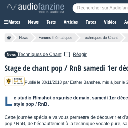
Matos
News
Tests
Articles
Tutos
Vidéos
A
News
Forums thématiques
Techniques de Chant
Techniques de Chant
Réagir
News
Stage de chant pop / RnB samedi 1er d
Publié le 30/11/2018 par
Esther Banshee
, mis à jour le
L
e studio Rimshot organise demain, samedi 1er déce
style pop / RnB.
Cette jour­née spéciale va vous permettre de décou­vrir et d’
pop / RnB, de l’échauf­fe­ment à la tech­nique vocale pure, sans o