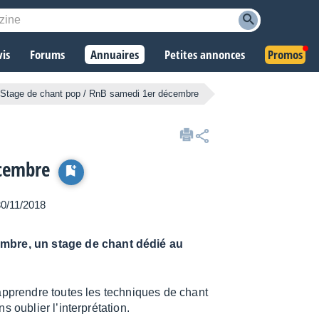
vis
Forums
Annuaires
Petites annonces
Promos
Stage de chant pop / RnB samedi 1er décembre
écembre
 30/11/2018
mbre, un stage de chant dédié au
ap­prendre toutes les tech­niques de chant
ublier l’in­ter­pré­ta­tion.