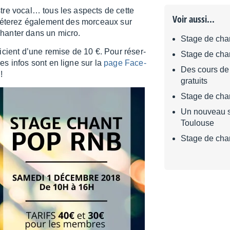
stre vocal… tous les aspects de cette
Voir aussi...
pré­te­rez égale­ment des morceaux sur
han­ter dans un micro.
Stage de chan
i­cient d’une remise de 10 €. Pour réser­
Stage de chan
es infos sont en ligne sur la
page Face­
Des cours de 
!
gratuits
Stage de cha
Un nouveau s
Toulouse
Stage de cha