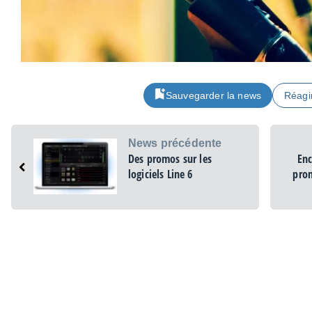
Sauvegarder la news
Réagi
News précédente
Des promos sur les
Enc
logiciels Line 6
pro