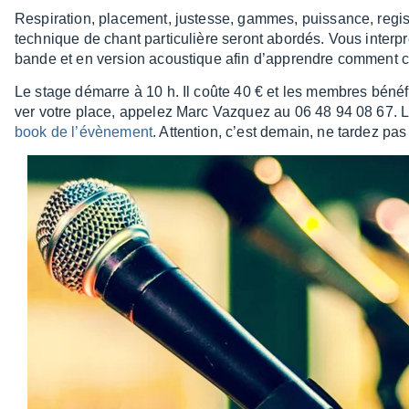
Respi­ra­tion, place­ment, justesse, gammes, puis­sance, regi
tech­nique de chant parti­cu­lière seront abor­dés. Vous inter­
bande et en version acous­tique afin d’ap­prendre comment c
Le stage démarre à 10 h. Il coûte 40 € et les membres béné­f
ver votre place, appe­lez Marc Vazquez au 06 48 94 08 67. L
book de l’évè­ne­ment
. Atten­tion, c’est demain, ne tardez pas 