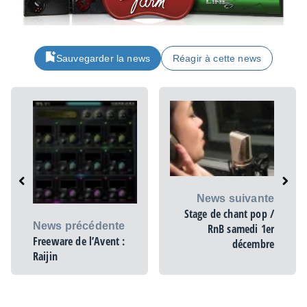
Sauvegarder la news
Réagir à cette news
News suivante
Stage de chant pop /
News précédente
RnB samedi 1er
Freeware de l’Avent :
décembre
Raijin