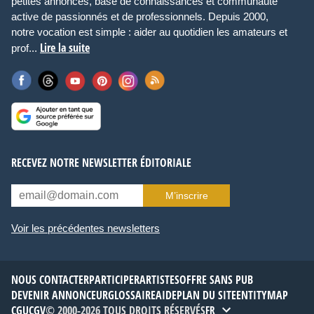
petites annonces, base de connaissances et communauté
active de passionnés et de professionnels. Depuis 2000,
notre vocation est simple : aider au quotidien les amateurs et
Lire la suite
prof...
RECEVEZ NOTRE NEWSLETTER ÉDITORIALE
M’inscrire
Voir les précédentes newsletters
NOUS CONTACTER
PARTICIPER
ARTISTES
OFFRE SANS PUB
DEVENIR ANNONCEUR
GLOSSAIRE
AIDE
PLAN DU SITE
ENTITYMAP
CGU
CGV
© 2000-2026 TOUS DROITS RÉSERVÉS
FR