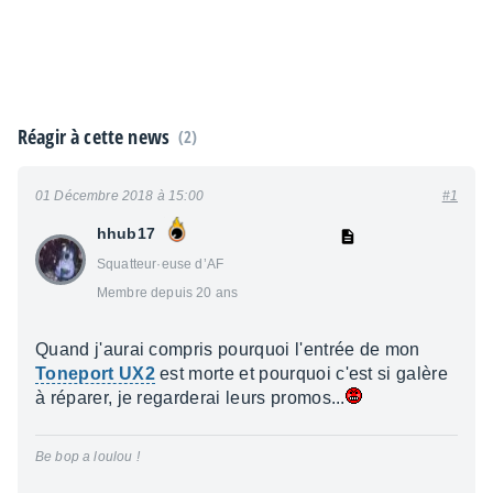
Réagir à cette news
(2)
01 Décembre 2018 à 15:00
#1
hhub17
Squatteur·euse d’AF
Membre depuis 20 ans
Quand j'aurai compris pourquoi l'entrée de mon
Toneport UX2
est morte et pourquoi c'est si galère
à réparer, je regarderai leurs promos...
Be bop a loulou !