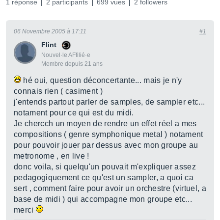
1 réponse
2 participants
699 vues
2 followers
06 Novembre 2005 à 17:11
#1
Flint
Nouvel·le AFfilié·e
Membre depuis 21 ans
hé oui, question déconcertante... mais je n'y
connais rien ( casiment )
j'entends partout parler de samples, de sampler etc...
notament pour ce qui est du midi.
Je chercch un moyen de rendre un effet réel a mes
compositions ( genre symphonique metal ) notament
pour pouvoir jouer par dessus avec mon groupe au
metronome , en live !
donc voila, si quelqu'un pouvait m'expliquer assez
pedagogiquement ce qu'est un sampler, a quoi ca
sert , comment faire pour avoir un orchestre (virtuel, a
base de midi ) qui accompagne mon groupe etc...
merci