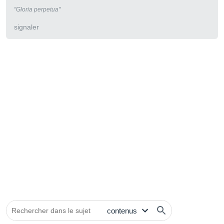
"Gloria perpetua"
signaler