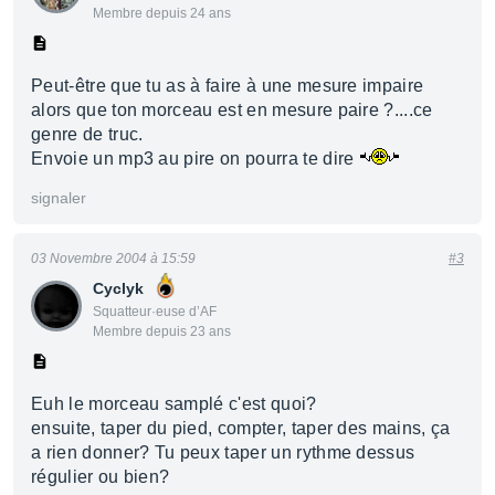
Membre depuis 24 ans
Peut-être que tu as à faire à une mesure impaire
alors que ton morceau est en mesure paire ?....ce
genre de truc.
Envoie un mp3 au pire on pourra te dire
signaler
03 Novembre 2004 à 15:59
#3
Cyclyk
Squatteur·euse d’AF
Membre depuis 23 ans
Euh le morceau samplé c'est quoi?
ensuite, taper du pied, compter, taper des mains, ça
a rien donner? Tu peux taper un rythme dessus
régulier ou bien?