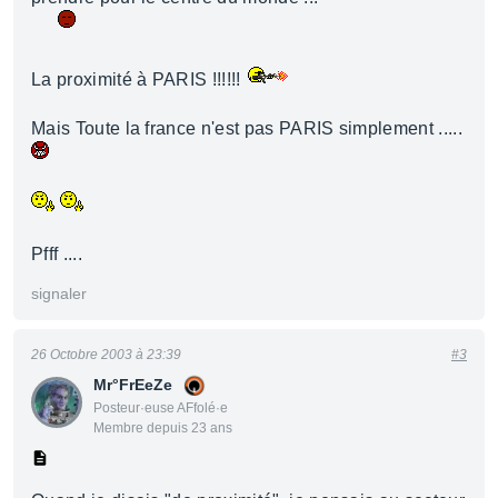
La proximité à PARIS !!!!!!
Mais Toute la france n'est pas PARIS simplement .....
Pfff ....
signaler
26 Octobre 2003 à 23:39
#3
Mr°FrEeZe
Posteur·euse AFfolé·e
Membre depuis 23 ans