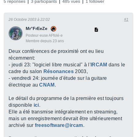
5 réponses
3 participants
485 vues
1 follower
26 Octobre 2003 à 22:02
#1
Mr°FrEeZe
Posteur·euse AFfolé·e
Membre depuis 23 ans
Deux conférences de proximité ont eu lieu
récemment:
- jeudi 23: "logiciel libre musical" à l'
IRCAM
dans le
cadre du salon
Résonances
2003,
- vendredi 24: journée d'étude sur la guitare
électrique au
CNAM
.
Le détail du programme de la première est toujours
disponible
ici
.
Elle a été transmise intégralement en streaming,
mais un enregistrement devrait être ultérieurement
archivé sur
freesoftware@ircam
.