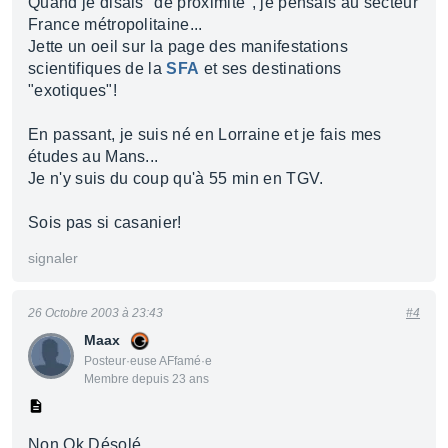
Quand je disais "de proximité", je pensais au secteur
France métropolitaine...
Jette un oeil sur la page des manifestations
scientifiques de la
SFA
et ses destinations
"exotiques"!
En passant, je suis né en Lorraine et je fais mes
études au Mans...
Je n'y suis du coup qu'à 55 min en TGV.
Sois pas si casanier!
signaler
26 Octobre 2003 à 23:43
#4
Maax
Posteur·euse AFfamé·e
Membre depuis 23 ans
Non Ok Désolé ....