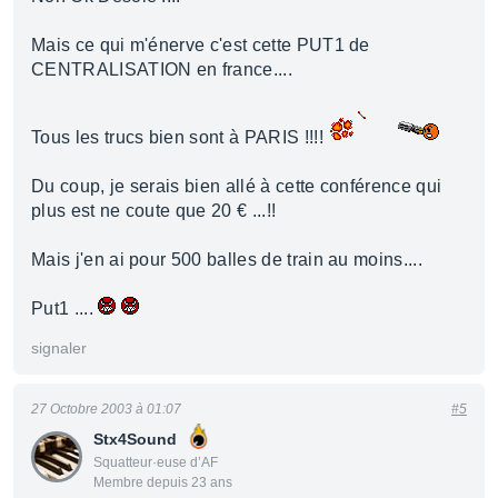
Mais ce qui m'énerve c'est cette PUT1 de
CENTRALISATION en france....
Tous les trucs bien sont à PARIS !!!!
Du coup, je serais bien allé à cette conférence qui
plus est ne coute que 20 € ...!!
Mais j'en ai pour 500 balles de train au moins....
Put1 ....
signaler
27 Octobre 2003 à 01:07
#5
Stx4Sound
Squatteur·euse d’AF
Membre depuis 23 ans