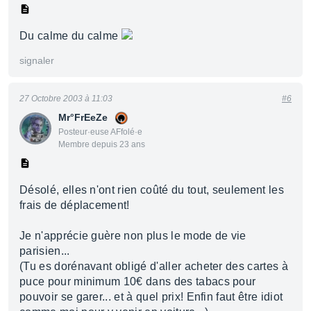
Du calme du calme
signaler
27 Octobre 2003 à 11:03
#6
Mr°FrEeZe
Posteur·euse AFfolé·e
Membre depuis 23 ans
Désolé, elles n'ont rien coûté du tout, seulement les
frais de déplacement!
Je n'apprécie guère non plus le mode de vie
parisien...
(Tu es dorénavant obligé d'aller acheter des cartes à
puce pour minimum 10€ dans des tabacs pour
pouvoir se garer... et à quel prix! Enfin faut être idiot