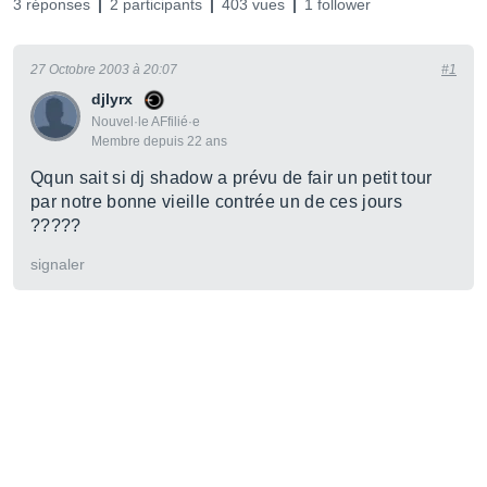
3 réponses
2 participants
403 vues
1 follower
27 Octobre 2003 à 20:07
#1
djlyrx
Nouvel·le AFfilié·e
Membre depuis 22 ans
Qqun sait si dj shadow a prévu de fair un petit tour
par notre bonne vieille contrée un de ces jours
?????
signaler