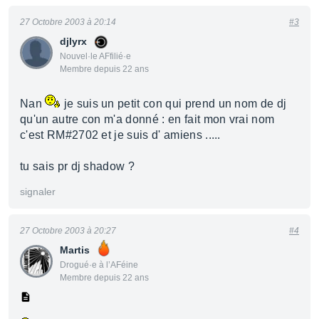
27 Octobre 2003 à 20:14
#3
djlyrx
Nouvel·le AFfilié·e
Membre depuis 22 ans
Nan
je suis un petit con qui prend un nom de dj
qu'un autre con m'a donné : en fait mon vrai nom
c'est RM#2702 et je suis d' amiens .....
tu sais pr dj shadow ?
signaler
27 Octobre 2003 à 20:27
#4
Martis
Drogué·e à l’AFéine
Membre depuis 22 ans