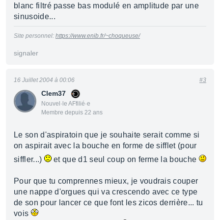
blanc filtré passe bas modulé en amplitude par une
sinusoide...
Site personnel:
https://www.enib.fr/~choqueuse/
signaler
16 Juillet 2004 à 00:06
#3
Clem37
Nouvel·le AFfilié·e
Membre depuis 22 ans
Le son d'aspiratoin que je souhaite serait comme si
on aspirait avec la bouche en forme de sifflet (pour
siffler...)
et que d1 seul coup on ferme la bouche
Pour que tu comprennes mieux, je voudrais couper
une nappe d'orgues qui va crescendo avec ce type
de son pour lancer ce que font les zicos derrière... tu
vois