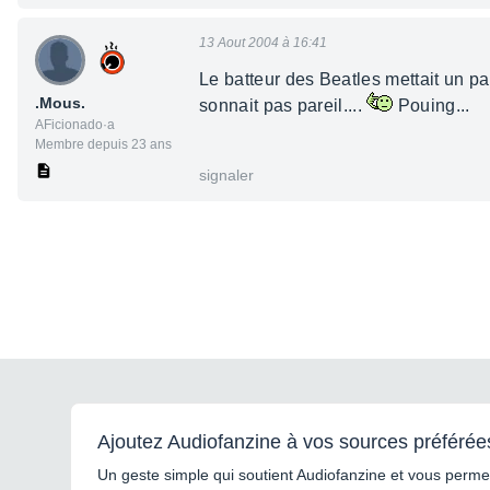
13 Aout 2004 à 16:41
Le batteur des Beatles mettait un p
.Mous.
sonnait pas pareil....
Pouing...
AFicionado·a
Membre depuis 23 ans
signaler
Ajoutez Audiofanzine à vos sources préférée
Un geste simple qui soutient Audiofanzine et vous permet