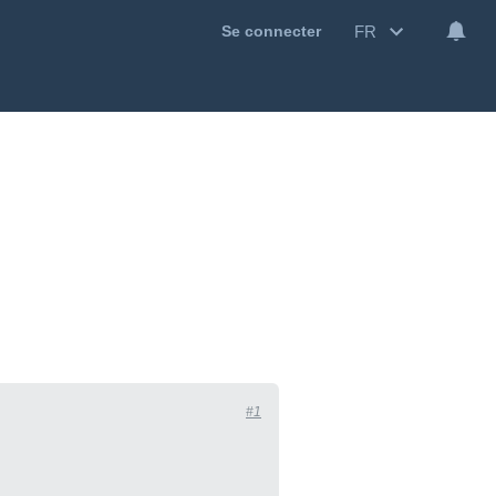
FR
Se connecter
#1