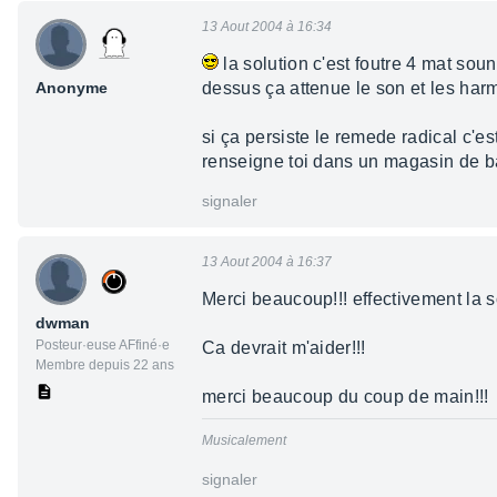
13 Aout 2004 à 16:34
la solution c'est foutre 4 mat so
Anonyme
dessus ça attenue le son et les har
si ça persiste le remede radical c'es
renseigne toi dans un magasin de ba
signaler
13 Aout 2004 à 16:37
Merci beaucoup!!! effectivement la s
dwman
Posteur·euse AFfiné·e
Ca devrait m'aider!!!
Membre depuis 22 ans
merci beaucoup du coup de main!!!
Musicalement
signaler