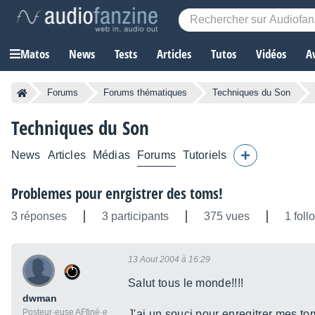
Matos
News
Tests
Articles
Tutos
Vidéos
A
Forums
Forums thématiques
Techniques du Son
Techniques du Son
News
Articles
Médias
Forums
Tutoriels
Problemes pour enrgistrer des toms!
3 réponses
3 participants
375 vues
1 foll
13 Aout 2004 à 16:29
Salut tous le monde!!!!
dwman
Posteur·euse AFfiné·e
J'ai un souci pour enregitrer mes tom