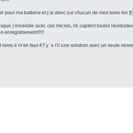
r pour ma batterie et j'ai donc sur chacun de mes toms les
E
sque j'enreistre avec ces micros, ils captent toutes levibrati
n enregistrement!!!!!
4 toms il m'en faut 4? y 'a t'il une solution avec un seule nois