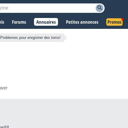
vis
Forums
Annuaires
Petites annonces
Promos
Problemes pour enrgistrer des toms!
ower
s!!!!