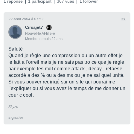
1 réponse
1 participant
367 vues
1 follower
22 Aout 2004 à 01:53
#1
Circajet7
Nouvel·le AFfilié·e
Membre depuis 22 ans
Saluté
Quand je règle une compression ou un autre effet je
le fait a l'orreil mais je ne sais pas tro ce que je règle
par exemple les mot comme attack , decay , relaese,
accordé a des % ou a des ms ou je ne sai quel unité.
Si vous pouver redirigé sur un site qui pourai me
l'expliquer ou si vous avez le temps de me donner un
cour c cool.
Skyzo
signaler