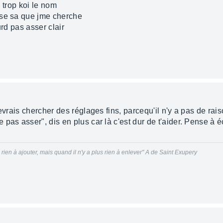
 trop koi le nom
 se sa que jme cherche
urd pas asser clair
devrais chercher des réglages fins, parcequ'il n'y a pas de ra
pas asser", dis en plus car là c'est dur de t'aider. Pense à éc
us rien à ajouter, mais quand il n'y a plus rien à enlever" A de Saint Exupery