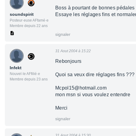
Boss à pourtant de bonnes pédales d
soundspirit
Essaye les réglages fins et normale
Posteur·euse AFfamé·e
Membre depuis 22 ans
signaler
31 Aout 2004 à 15:22
Rebonjours
Infekt
Nouvel·le AFfilié·e
Quoi sa veux dire réglages fins ???
Membre depuis 23 ans
Mcpol15@hotmail.com
mon msn si vous voulez entendre
Merci
signaler
31 Aout 2004 à 15:30