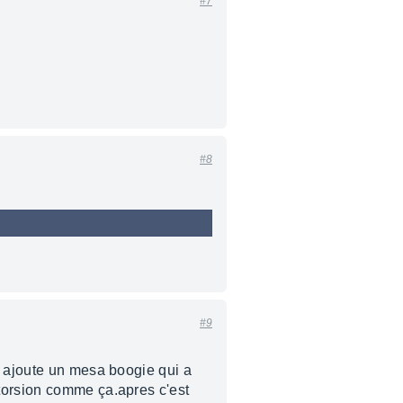
#7
#8
#9
u ajoute un mesa boogie qui a
torsion comme ça.apres c'est