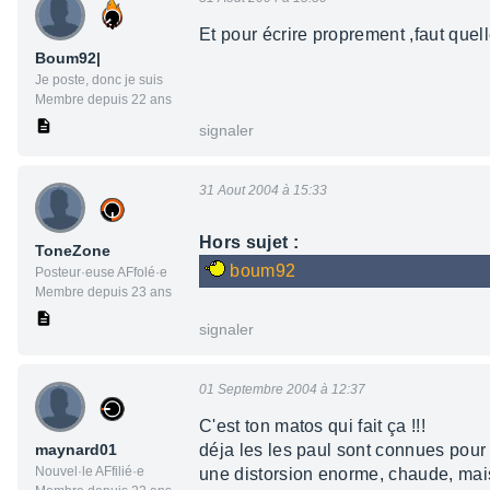
Et pour écrire proprement ,faut quel
Boum92|
Je poste, donc je suis
Membre depuis 22 ans
signaler
31 Aout 2004 à 15:33
Hors sujet :
ToneZone
boum92
Posteur·euse AFfolé·e
Membre depuis 23 ans
signaler
01 Septembre 2004 à 12:37
C'est ton matos qui fait ça !!!
maynard01
déja les les paul sont connues pour
Nouvel·le AFfilié·e
une distorsion enorme, chaude, mais