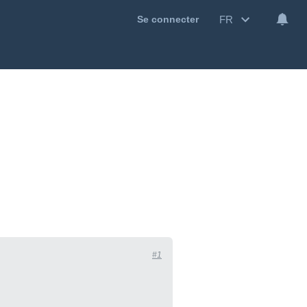
FR
Se connecter
#1