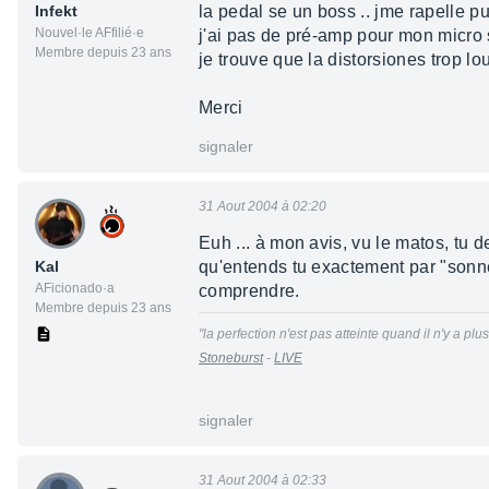
Infekt
la pedal se un boss .. jme rapelle pu
Nouvel·le AFfilié·e
j'ai pas de pré-amp pour mon micro
Membre depuis 23 ans
je trouve que la distorsiones trop lo
Merci
signaler
31 Aout 2004 à 02:20
Euh ... à mon avis, vu le matos, tu 
Kal
qu'entends tu exactement par "sonne 
AFicionado·a
comprendre.
Membre depuis 23 ans
"la perfection n'est pas atteinte quand il n'y a pl
Stoneburst
-
LIVE
signaler
31 Aout 2004 à 02:33