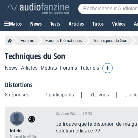
Matos
News
Tests
Articles
Tutos
Vidéos
A
Forums
Forums thématiques
Techniques du Son
Techniques du Son
News
Articles
Médias
Forums
Tutoriels
Distortions
8 réponses
7 participants
511 vues
1 foll
30 Aout 2004 à 16:53
Je trouve que la distortion de ma g
Infekt
solution efficace ??
Nouvel·le AFfilié·e