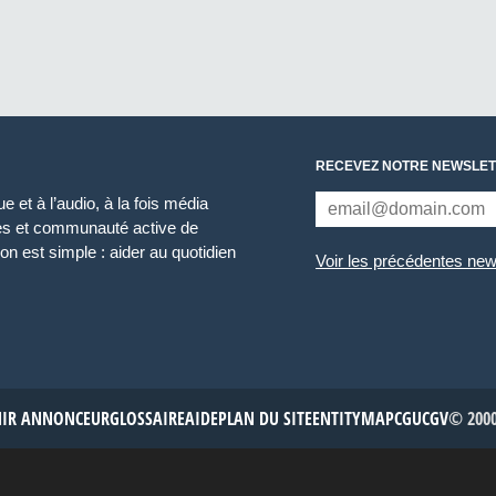
RECEVEZ NOTRE NEWSLET
 et à l’audio, à la fois média
ces et communauté active de
n est simple : aider au quotidien
Voir les précédentes new
NIR ANNONCEUR
GLOSSAIRE
AIDE
PLAN DU SITE
ENTITYMAP
CGU
CGV
© 2000