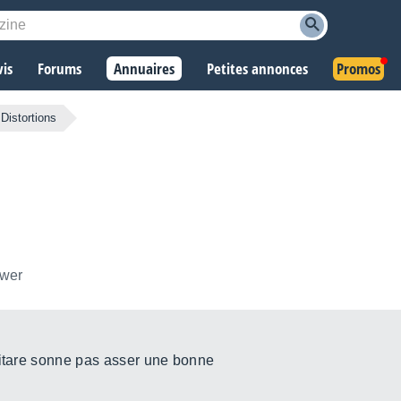
vis
Forums
Annuaires
Petites annonces
Promos
Distortions
ower
uitare sonne pas asser une bonne