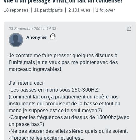
vue d'un pressage VYNIL,on fait un condensé?
18 réponses
11 participants
2 191 vues
1 follower
03 Septembre 2004 à 14:33
#1
Anonyme
Je compte me faire presser quelques disques à
l'unité,mais je ne veux pas me pointer avec des
morceaux ingravables!
J'ai retenu ceci:
-Les basses en mono sous 250-300HZ.
(comment fait on ça pratiquement,on repère nos
instruments qui produisent de la basse et tout en
mono je suppose,est-ce le seul moyen?)
-Couper les fréquences au dessus de 15000hz(avec
un passe bas?)
-Ne pas abuser des effets stéréo quels qu'ils soient.
-Pproscrire les exciter et autres...