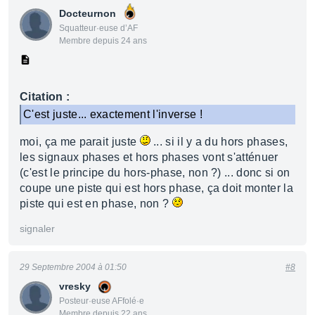
Docteurnon
Squatteur·euse d’AF
Membre depuis 24 ans
Citation :
C'est juste... exactement l'inverse !
moi, ça me parait juste
... si il y a du hors phases,
les signaux phases et hors phases vont s'atténuer
(c'est le principe du hors-phase, non ?) ... donc si on
coupe une piste qui est hors phase, ça doit monter la
piste qui est en phase, non ?
signaler
29 Septembre 2004 à 01:50
#8
vresky
Posteur·euse AFfolé·e
Membre depuis 22 ans