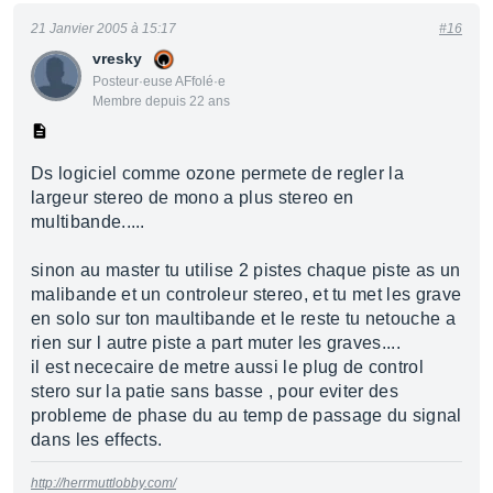
21 Janvier 2005 à 15:17
#16
vresky
Posteur·euse AFfolé·e
Membre depuis 22 ans
Ds logiciel comme ozone permete de regler la
largeur stereo de mono a plus stereo en
multibande.....
sinon au master tu utilise 2 pistes chaque piste as un
malibande et un controleur stereo, et tu met les grave
en solo sur ton maultibande et le reste tu netouche a
rien sur l autre piste a part muter les graves....
il est nececaire de metre aussi le plug de control
stero sur la patie sans basse , pour eviter des
probleme de phase du au temp de passage du signal
dans les effects.
http://herrmuttlobby.com/