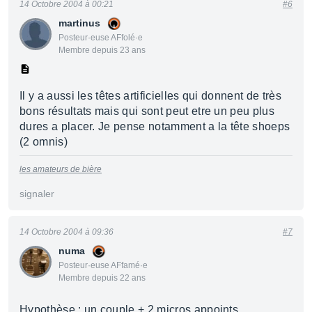
14 Octobre 2004 à 00:21
#6
martinus
Posteur·euse AFfolé·e
Membre depuis 23 ans
Il y a aussi les têtes artificielles qui donnent de très
bons résultats mais qui sont peut etre un peu plus
dures a placer. Je pense notamment a la tête shoeps
(2 omnis)
les amateurs de bière
signaler
14 Octobre 2004 à 09:36
#7
numa
Posteur·euse AFfamé·e
Membre depuis 22 ans
Hypothèse : un couple + 2 micros appoints