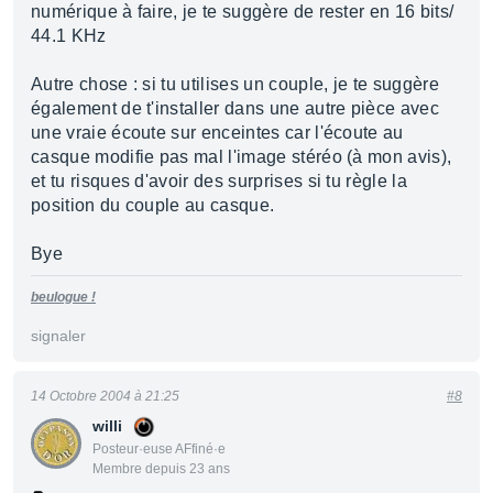
numérique à faire, je te suggère de rester en 16 bits/
44.1 KHz
Autre chose : si tu utilises un couple, je te suggère
également de t'installer dans une autre pièce avec
une vraie écoute sur enceintes car l'écoute au
casque modifie pas mal l'image stéréo (à mon avis),
et tu risques d'avoir des surprises si tu règle la
position du couple au casque.
Bye
beulogue !
signaler
14 Octobre 2004 à 21:25
#8
willi
Posteur·euse AFfiné·e
Membre depuis 23 ans