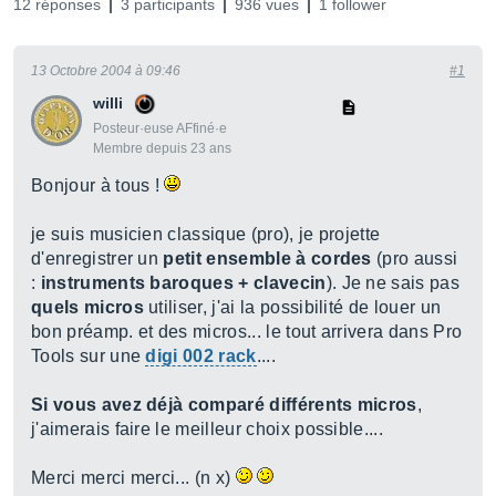
12 réponses
3 participants
936 vues
1 follower
13 Octobre 2004 à 09:46
#1
willi
Posteur·euse AFfiné·e
Membre depuis 23 ans
Bonjour à tous !
je suis musicien classique (pro), je projette
d'enregistrer un
petit ensemble à cordes
(pro aussi
:
instruments baroques + clavecin
). Je ne sais pas
quels micros
utiliser, j'ai la possibilité de louer un
bon préamp. et des micros... le tout arrivera dans Pro
Tools sur une
digi 002 rack
....
Si vous avez déjà comparé différents micros
,
j'aimerais faire le meilleur choix possible....
Merci merci merci... (n x)