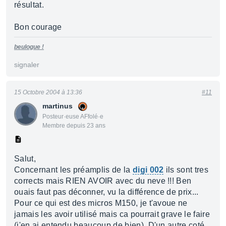
résultat.
Bon courage
beulogue !
signaler
15 Octobre 2004 à 13:36
#11
martinus
Posteur·euse AFfolé·e
Membre depuis 23 ans
Salut,
Concernant les préamplis de la
digi 002
ils sont tres
corrects mais RIEN AVOIR avec du neve !!! Ben
ouais faut pas déconner, vu la différence de prix...
Pour ce qui est des micros M150, je t'avoue ne
jamais les avoir utilisé mais ca pourrait grave le faire
(j'en ai entendu beaucoup de bien). D'un autre coté