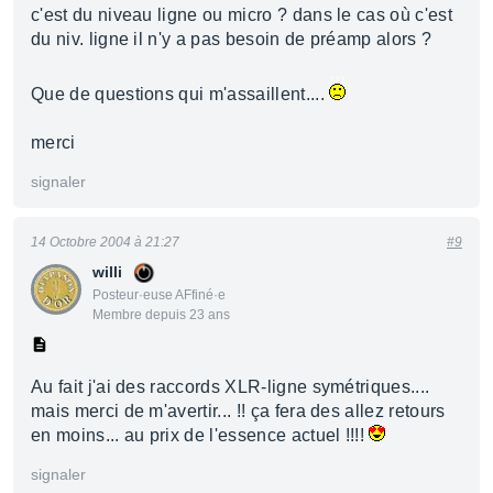
c'est du niveau ligne ou micro ? dans le cas où c'est
du niv. ligne il n'y a pas besoin de préamp alors ?
Que de questions qui m'assaillent....
merci
signaler
14 Octobre 2004 à 21:27
#9
willi
Posteur·euse AFfiné·e
Membre depuis 23 ans
Au fait j'ai des raccords XLR-ligne symétriques....
mais merci de m'avertir... !! ça fera des allez retours
en moins... au prix de l'essence actuel !!!!
signaler