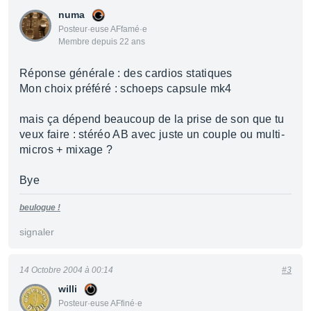
numa
Posteur·euse AFfamé·e
Membre depuis 22 ans
Réponse générale : des cardios statiques
Mon choix préféré : schoeps capsule mk4
mais ça dépend beaucoup de la prise de son que tu
veux faire : stéréo AB avec juste un couple ou multi-
micros + mixage ?
Bye
beulogue !
signaler
14 Octobre 2004 à 00:14
#3
willi
Posteur·euse AFfiné·e