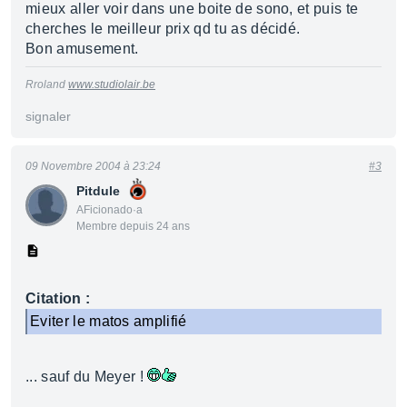
mieux aller voir dans une boite de sono, et puis te
cherches le meilleur prix qd tu as décidé.
Bon amusement.
Rroland
www.studiolair.be
signaler
09 Novembre 2004 à 23:24
#3
Pitdule
AFicionado·a
Membre depuis 24 ans
Citation :
Eviter le matos amplifié
... sauf du Meyer !