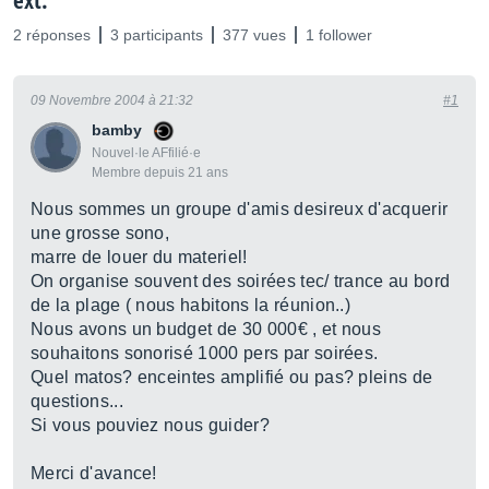
ext.
2 réponses
3 participants
377 vues
1 follower
09 Novembre 2004 à 21:32
#1
bamby
Nouvel·le AFfilié·e
Membre depuis 21 ans
Nous sommes un groupe d'amis desireux d'acquerir
une grosse sono,
marre de louer du materiel!
On organise souvent des soirées tec/ trance au bord
de la plage ( nous habitons la réunion..)
Nous avons un budget de 30 000€ , et nous
souhaitons sonorisé 1000 pers par soirées.
Quel matos? enceintes amplifié ou pas? pleins de
questions...
Si vous pouviez nous guider?
Merci d'avance!