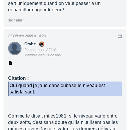
sert uniquement quand on veut passer a un
echantillonnage infèrieur?
signaler
21 Février 2005 à 14:20
#8
Crabe
Posteur·euse AFfolé·e
Membre depuis 22 ans
Citation :
Oui quand je joue dans cubase le niveau est
satisfaisant.
Comme le disait miles1981, si le niveau varie entre
deux softs, c'est sans doute qu'ils n'utilisent pas les
mêmes drivers (asio et wdm, ces derniers délivrant