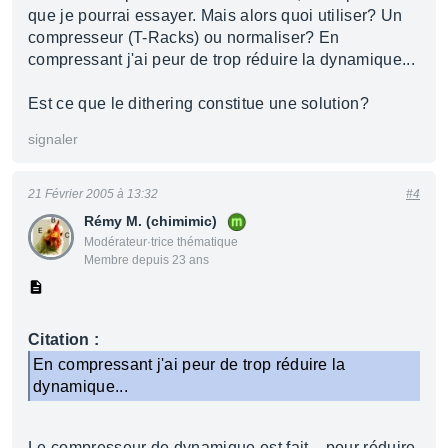
que je pourrai essayer. Mais alors quoi utiliser? Un
compresseur (T-Racks) ou normaliser? En
compressant j'ai peur de trop réduire la dynamique...
Est ce que le dithering constitue une solution?
signaler
21 Février 2005 à 13:32
#4
Rémy M. (chimimic)
Modérateur·trice thématique
Membre depuis 23 ans
Citation :
En compressant j'ai peur de trop réduire la
dynamique...
Le compresseur de dynamique est fait... pour réduire