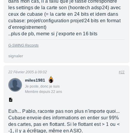
dans mon cas, il a fallu que je fasse correspondre
les settings de la carte son (hoontech adsp24) avec
ceux de cubase (= la carte en 24 bits et idem dans
cubase: projet/configuration projet/24 bits en format
d'enregistrement)
..plus de pb, meme si j'exporte en 16 bits
G-SWING Records
signaler
22 Février 2005 à 09:02
#11
miles1981
Je poste, donc je suis
Membre depuis 22 ans
Euh... Pablo, raconte pas non plus n'importe quoi...
Cubase envoie des informations en entier sur 99%
des cartes, pas en flottant. Si le flottant est > 1 ou <
-1, il y a écrêtage, même en ASIO.