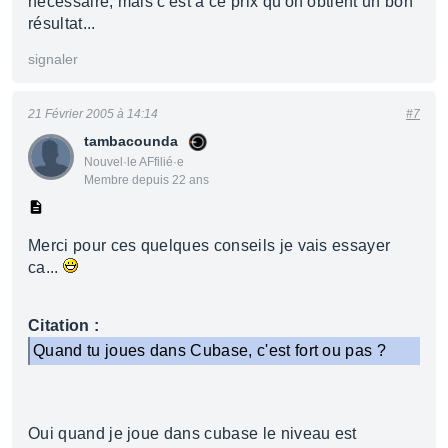
necessaire, mais c'est a ce prix qu'on obtient un bon
résultat...
signaler
21 Février 2005 à 14:14
#7
tambacounda
Nouvel·le AFfilié·e
Membre depuis 22 ans
Merci pour ces quelques conseils je vais essayer
ca...
Citation :
Quand tu joues dans Cubase, c'est fort ou pas ?
Oui quand je joue dans cubase le niveau est