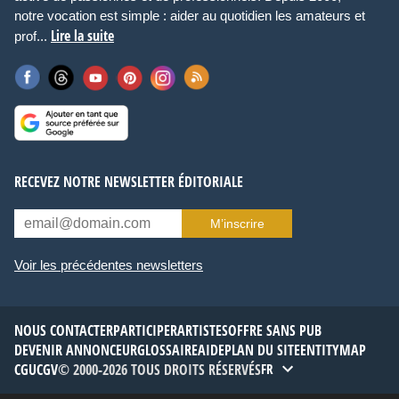
notre vocation est simple : aider au quotidien les amateurs et
Lire la suite
prof...
RECEVEZ NOTRE NEWSLETTER ÉDITORIALE
M’inscrire
Voir les précédentes newsletters
NOUS CONTACTER
PARTICIPER
ARTISTES
OFFRE SANS PUB
DEVENIR ANNONCEUR
GLOSSAIRE
AIDE
PLAN DU SITE
ENTITYMAP
CGU
CGV
© 2000-2026 TOUS DROITS RÉSERVÉS
FR