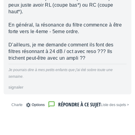
peux juste avoir RL (coupe bas*) ou RC (coupe
haut*).
En général, la résonance du filtre commence à être
forte vers le 4eme - 5eme ordre.
D'ailleurs, je me demande comment ils font des
filtres résonnant à 24 dB / oct avec reso ??? Ils
trichent peut-être avec un ampli ??
Je pourrais dire à mes petits enfants que j'ai été sobre toute une
semaine.
signaler
RÉPONDRE À CE SUJET
Charte
Options
< Liste des sujets