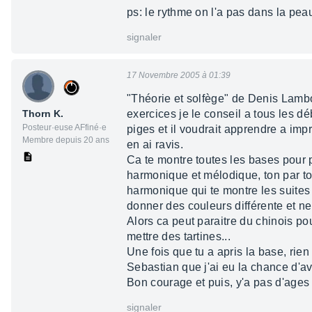
ps: le rythme on l'a pas dans la peau
signaler
17 Novembre 2005 à 01:39
"Théorie et solfège" de Denis Lambole
Thorn K.
exercices je le conseil a tous les déb
Posteur·euse AFfiné·e
piges et il voudrait apprendre a impr
Membre depuis 20 ans
en ai ravis.
Ca te montre toutes les bases pour
harmonique et mélodique, ton par to
harmonique qui te montre les suites d'
donner des couleurs différente et ne
Alors ca peut paraitre du chinois pou
mettre des tartines...
Une fois que tu a apris la base, rien
Sebastian que j'ai eu la chance d'av
Bon courage et puis, y'a pas d'age
signaler