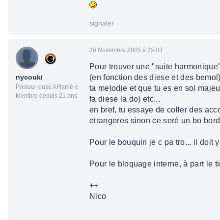
signaler
16 Novembre 2005 à 15:03
Pour trouver une "suite harmonique",
nycouki
(en fonction des diese et des bemol
Posteur·euse AFfamé·e
ta melodie et que tu es en sol majeur
Membre depuis 21 ans
fa diese la do) etc...
en bref, tu essaye de coller des acc
etrangeres sinon ce seré un bo bord
Pour le bouquin je c pa tro... il doit y
Pour le bloquage interne, à part le ti
++
Nico