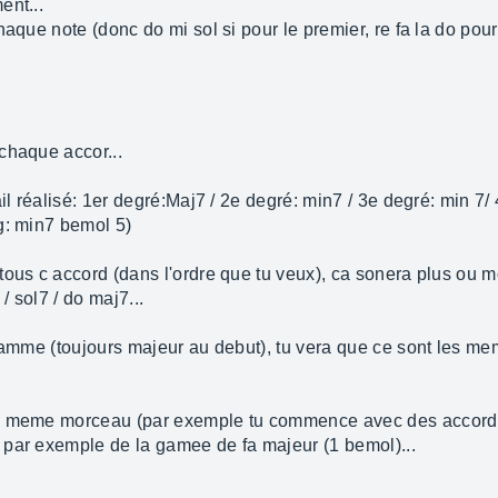
ent...
aque note (donc do mi sol si pour le premier, re fa la do pour 
chaque accor...
ail réalisé: 1er degré:Maj7 / 2e degré: min7 / 3e degré: min 7
g: min7 bemol 5)
ous c accord (dans l'ordre que tu veux), ca sonera plus ou mo
/ sol7 / do maj7...
 gamme (toujours majeur au debut), tu vera que ce sont les 
un meme morceau (par exemple tu commence avec des accord 
 par exemple de la gamee de fa majeur (1 bemol)...