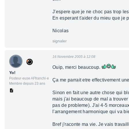
J'espere que je ne choc pas trop les
En esperant t'aider du mieu que je p
Nicolas
signaler
16 Novembre 2005 à 12:08
Ouip, merci beaucoup.
Yo!
Posteur·euse AFfranchi·e
Ça me parrait etre effectivement un
Membre depuis 23 ans
Sinon en fait une autre chose qui bl
mais j'ai beaucoup de mal a trouver
pas de probleme). J'ai 4-5 morceaux
l'arrangement harmonique qui va bi
Bref j'raconte ma vie. Je vais travail