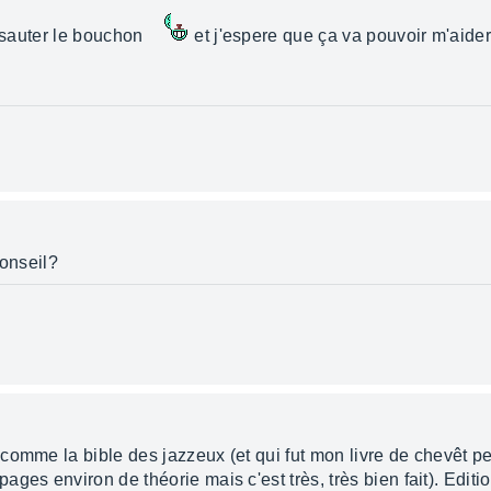
e sauter le bouchon
et j'espere que ça va pouvoir m'aider
conseil?
omme la bible des jazzeux (et qui fut mon livre de chevêt pen
ges environ de théorie mais c'est très, très bien fait). Edi