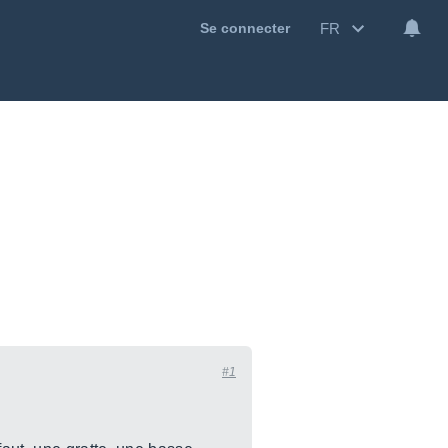
FR
Se connecter
#1