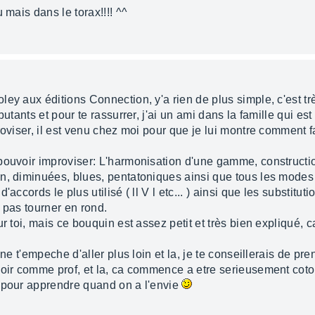
 mais dans le torax!!!! ^^
y aux éditions Connection, y'a rien de plus simple, c'est très
utants et pour te rassurrer, j'ai un ami dans la famille qui est
oviser, il est venu chez moi pour que je lui montre comment fair
 pouvoir improviser: L'harmonisation d'une gamme, construc
n, diminuées, blues, pentatoniques ainsi que tous les modes
accords le plus utilisé ( ll V l etc... ) ainsi que les substitut
 pas tourner en rond.
r toi, mais ce bouquin est assez petit et très bien expliqué, ca
 ne t'empeche d'aller plus loin et la, je te conseillerais de 
oir comme prof, et la, ca commence a etre serieusement coton 
s pour apprendre quand on a l'envie