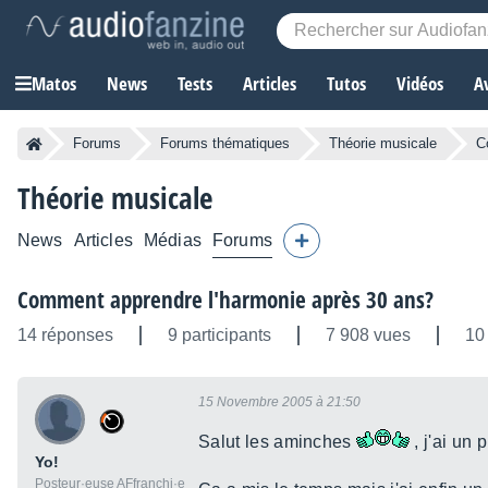
Matos
News
Tests
Articles
Tutos
Vidéos
A
Forums
Forums thématiques
Théorie musicale
C
Théorie musicale
News
Articles
Médias
Forums
Comment apprendre l'harmonie après 30 ans?
14 réponses
9 participants
7 908 vues
10
15 Novembre 2005 à 21:50
Salut les aminches
, j'ai un
Yo!
Posteur·euse AFfranchi·e