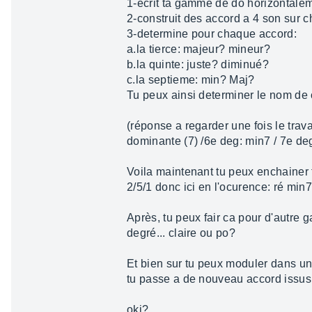
1-écrit ta gamme de do horizontalem
2-construit des accord a 4 son sur ch
3-determine pour chaque accord:
a.la tierce: majeur? mineur?
b.la quinte: juste? diminué?
c.la septieme: min? Maj?
Tu peux ainsi determiner le nom de 
(réponse a regarder une fois le trav
dominante (7) /6e deg: min7 / 7e de
Voila maintenant tu peux enchainer t
2/5/1 donc ici en l'ocurence: ré min7 
Après, tu peux fair ca pour d'autre
degré... claire ou po?
Et bien sur tu peux moduler dans 
tu passe a de nouveau accord issus
oki?