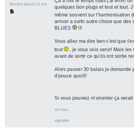
Ça a mis le temps mais j'ai enfin un
Membre depuis 23 ans
quelques bon plugs et tout et tout. 
même souvent sur l'harmonisation
arriver a sortir autre chose que de
BLUES
!!!
Vous allez ma dire ben c'est que t'es 
tout
, je vous vois venir! Mais l
avant de sortir ce qu'ils ont sortie n
Alors passer 30 balais je demande p
d'pouce quoi!!!
Si vous pouviez m'orienter ça sera
Yo! man...
signaler