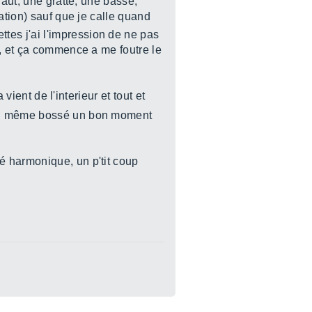
faut, une gratte, une basse,
ation) sauf que je calle quand
ttes j'ai l'impression de ne pas
s, et ça commence a me foutre le
vient de l'interieur et tout et
uand même bossé un bon moment
é harmonique, un p'tit coup