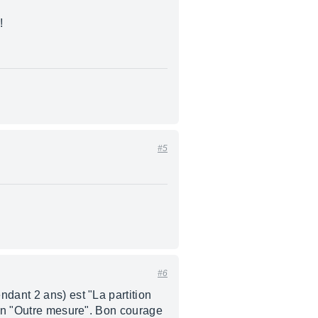
!
#5
#6
dant 2 ans) est "La partition
tion "Outre mesure". Bon courage