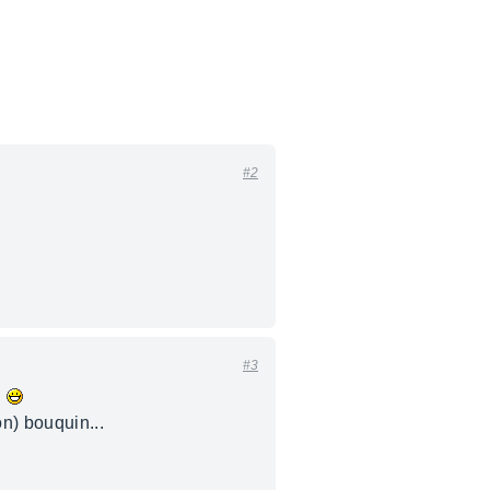
#2
#3
.
n) bouquin...