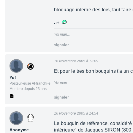
bloquage interne des fois, faut fair
a+.
Yo! man...
signaler
16 Novembre 2005 à 12:09
Et pour le tres bon bouquins t'a un 
Yo!
Yo! man...
Posteur·euse AFfranchi·e
Membre depuis 23 ans
signaler
16 Novembre 2005 à 14:54
Le bouquin de référence, considéré c
Anonyme
intérieure" de Jacques SIRON (800 pa