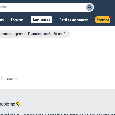
vis
Forums
Annuaires
Petites annonces
Promos
omment apprendre l'harmonie après 30 ans?
 followers
 problème