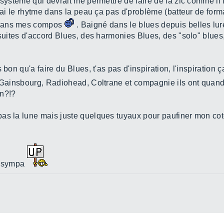
 système qui devrait me permettre de faire de la zic comme il 
J'ai le rhytme dans la peau ça pas d'problème (batteur de form
 dans mes compos
. Baigné dans le blues depuis belles lure
s suites d'accord Blues, des harmonies Blues, des "solo" blue
bon qu'a faire du Blues, t'as pas d'inspiration, l'inspiration ça 
es Gainsbourg, Radiohead, Coltrane et compagnie ils ont q
on?!?
as la lune mais juste quelques tuyaux pour paufiner mon cot
it sympa