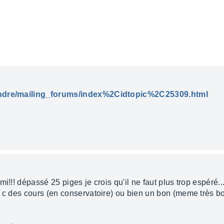
rendre/mailing_forums/index%2Cidtopic%2C25309.html
i!!! dépassé 25 piges je crois qu'il ne faut plus trop espéré..
é c des cours (en conservatoire) ou bien un bon (meme très bo