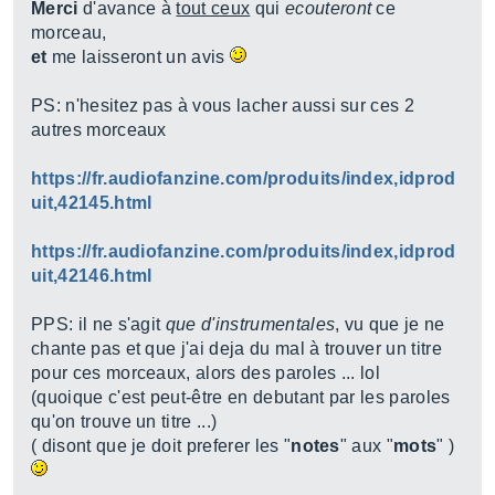
Merci
d'avance à
tout ceux
qui
ecouteront
ce
morceau,
et
me laisseront un avis
PS: n'hesitez pas à vous lacher aussi sur ces 2
autres morceaux
https://fr.audiofanzine.com/produits/index,idprod
uit,42145.html
https://fr.audiofanzine.com/produits/index,idprod
uit,42146.html
PPS: il ne s'agit
que d'instrumentales
, vu que je ne
chante pas et que j'ai deja du mal à trouver un titre
pour ces morceaux, alors des paroles ... lol
(quoique c'est peut-être en debutant par les paroles
qu'on trouve un titre ...)
( disont que je doit preferer les "
notes
" aux "
mots
" )