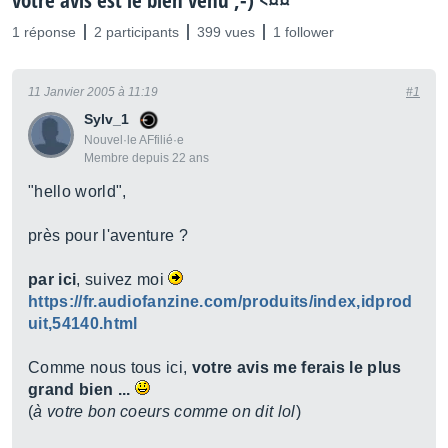
votre avis est le bien venu ;-) <¤¤
1 réponse
2 participants
399 vues
1 follower
11 Janvier 2005 à 11:19
#1
Sylv_1
Nouvel·le AFfilié·e
Membre depuis 22 ans
"hello world",
près pour l'aventure ?
par ici
, suivez moi
https://fr.audiofanzine.com/produits/index,idprod
uit,54140.html
Comme nous tous ici,
votre avis me ferais le plus
grand bien ...
(
à votre bon coeurs comme on dit lol
)