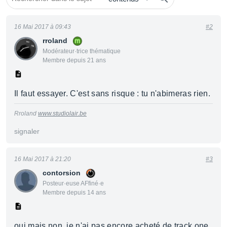
16 Mai 2017 à 09:43
#2
rroland
Modérateur·trice thématique
Membre depuis 21 ans
Il faut essayer. C'est sans risque : tu n'abimeras rien.
Rroland
www.studiolair.be
signaler
16 Mai 2017 à 21:20
#3
contorsion
Posteur·euse AFfiné·e
Membre depuis 14 ans
oui mais non, je n'ai pas encore acheté de track one