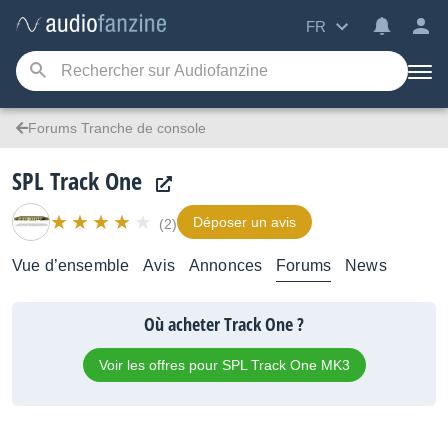
FR
Forums Tranche de console
SPL Track One
Déposer un avis
(2)
Vue d’ensemble
Avis
Annonces
Forums
News
Où acheter Track One ?
Voir les offres pour SPL Track One MK3