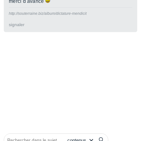
merci d'avance
http://souterraine.biz/album/dictature-mendicit
signaler