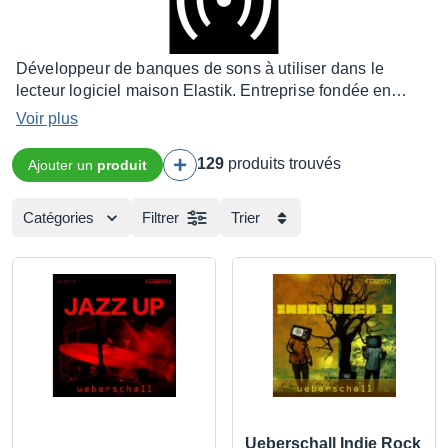
Développeur de banques de sons à utiliser dans le
lecteur logiciel maison Elastik. Entreprise fondée en
1987 à Hanovre
Voir plus
129
produits trouvés
Ajouter un
produit
Catégories
Filtrer
Trier
Ueberschall Indie Rock