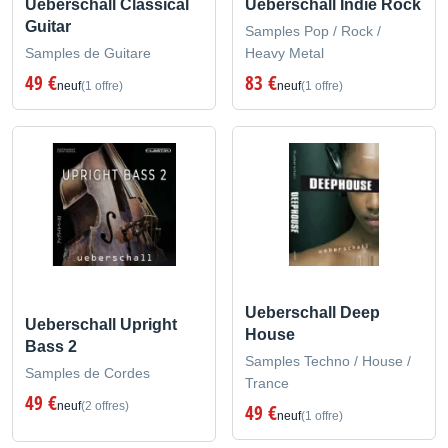
Ueberschall Classical
Ueberschall Indie Rock
Guitar
Samples Pop / Rock /
Samples de Guitare
Heavy Metal
49 €
83 €
neuf
(1 offre)
neuf
(1 offre)
Ueberschall Deep
Ueberschall Upright
House
Bass 2
Samples Techno / House /
Samples de Cordes
Trance
49 €
neuf
(2 offres)
49 €
neuf
(1 offre)