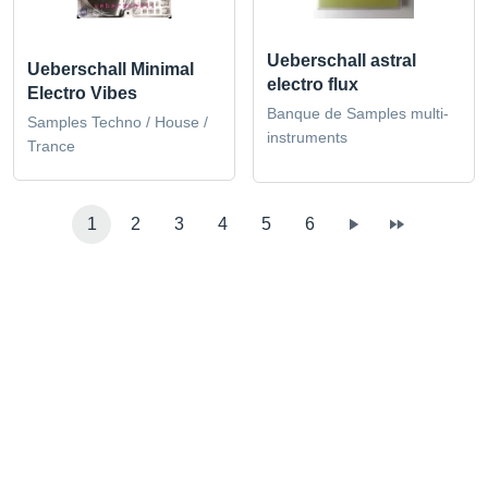
Ueberschall astral
Ueberschall Minimal
electro flux
Electro Vibes
Banque de Samples multi-
Samples Techno / House /
instruments
Trance
1
2
3
4
5
6