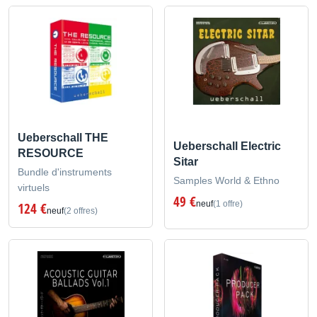
Ueberschall THE
Ueberschall Electric
RESOURCE
Sitar
Bundle d'instruments
Samples World & Ethno
virtuels
49 €
neuf
(1 offre)
124 €
neuf
(2 offres)