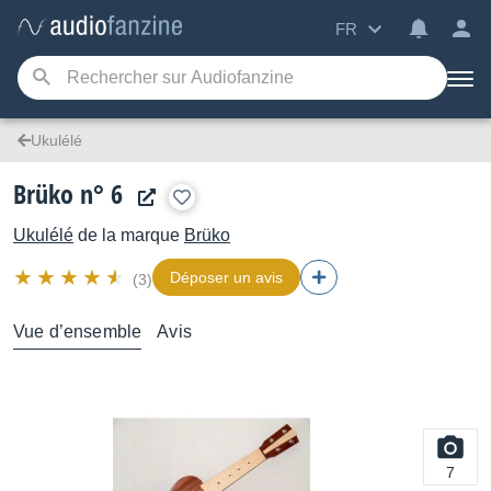
FR
Ukulélé
Brüko n° 6
Ukulélé
de la marque
Brüko
Déposer un avis
(3)
Vue d’ensemble
Avis
7