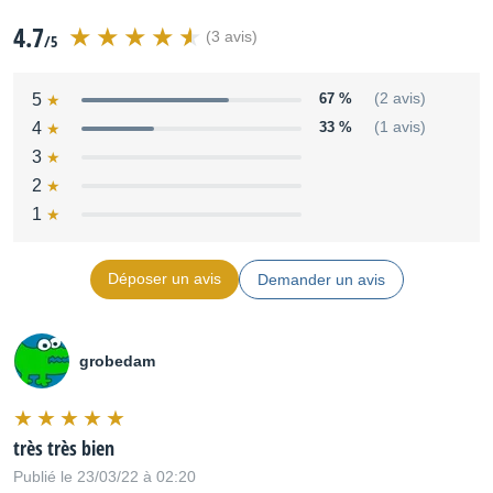
4.7
(3 avis)
/5
5
67 %
(2 avis)
4
33 %
(1 avis)
3
2
1
Déposer un avis
Demander un avis
grobedam
très très bien
Publié le 23/03/22 à 02:20