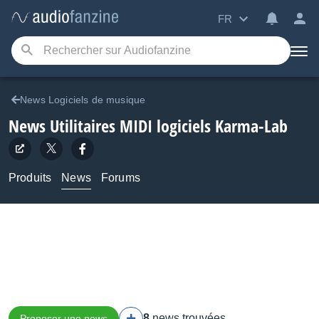
FR
News Logiciels de musique
News Utilitaires MIDI logiciels Karma-Lab
Produits
News
Forums
8
news trouvées
Proposer une news