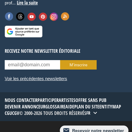
Lire la suite
prof...
RECEVEZ NOTRE NEWSLETTER ÉDITORIALE
M’inscrire
Voir les précédentes newsletters
NOUS CONTACTER
PARTICIPER
ARTISTES
OFFRE SANS PUB
DEVENIR ANNONCEUR
GLOSSAIRE
AIDE
PLAN DU SITE
ENTITYMAP
CGU
CGV
© 2000-2026 TOUS DROITS RÉSERVÉS
FR
Thème :
Défaut
Recevoir notre newsletter