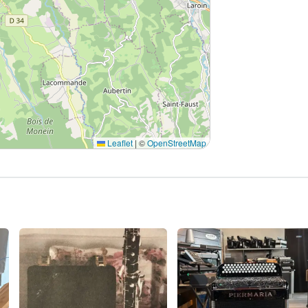
Leaflet
|
©
OpenStreetMap