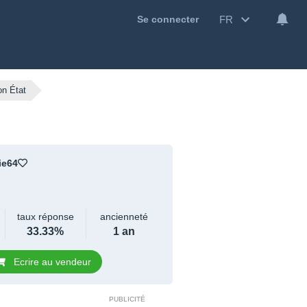
FR
Se connecter
on État
ie64
taux réponse
ancienneté
33.33%
1 an
Ecrire au vendeur