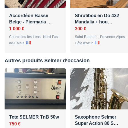
Accordéon Basse
Shrutibox en Do 432
Belge - Piermaria …
Mandalia + hou…
1 000 €
300 €
Courcelles-lès-Lens , Nord-Pas-
Saint-Raphaël , Provence-Alpes-
de-Calais
Côte d'Azur
Autres produits Selmer d’occasion
Tete SELMER TnB 50w
Saxophone Selmer
Super Action 80 S…
750 €