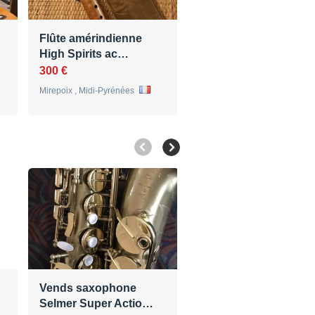
Flûte amérindienne
High Spirits ac…
300 €
Mirepoix , Midi-Pyrénées
Vends saxophone
Clarinette Sib Selmer
Selmer Super Actio…
Centered Ton…