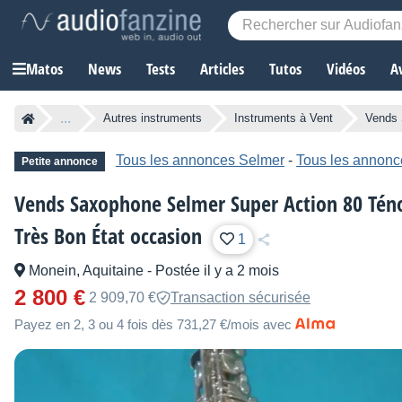
Matos
News
Tests
Articles
Tutos
Vidéos
A
...
Autres instruments
Instruments à Vent
Vends 
Tous les annonces Selmer
-
Tous les annonc
Petite annonce
Vends Saxophone Selmer Super Action 80 Ténor
Très Bon État occasion
1
Monein, Aquitaine
-
Postée il y a 2 mois
2 800 €
2 909,70 €
Transaction sécurisée
Payez en 2, 3 ou 4 fois dès 731,27 €/mois avec