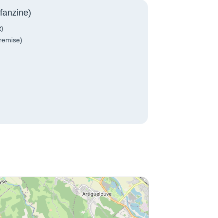
fanzine)
t)
remise)