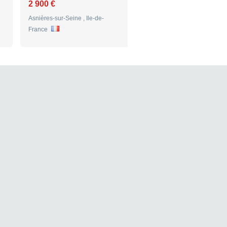
2 900 €
1 500 €
Asnières-sur-Seine , Ile-de-
Vallauris , Provence-Alpes-Cô
France
d'Azur