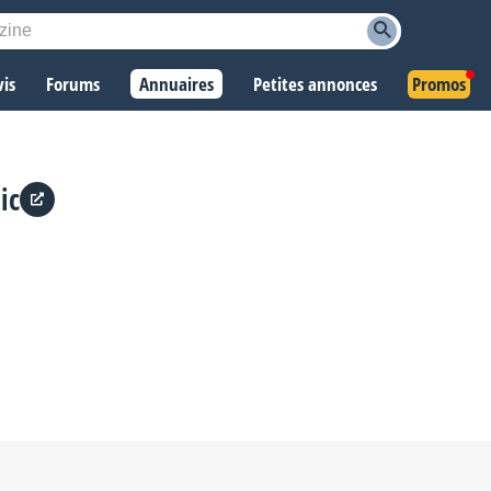
vis
Forums
Annuaires
Petites annonces
Promos
ic