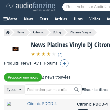
Matos
News
Tests
Articles
Tutos
Vidéos
A
News
Citronic
DJing
Platines Vinyle
News Platines Vinyle DJ Citron
(7)
Produits
News
Avis
Forums
2
news trouvées
Proposer une news
Types
Effacer les filtres
Citronic PDCD-4