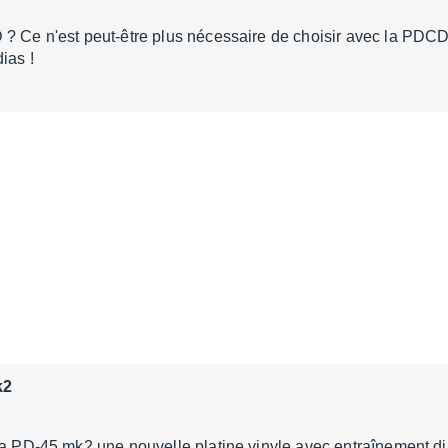
? Ce n'est peut-être plus nécessaire de choisir avec la PDCD-
ias !
k2
la PD-45 mk2 une nouvelle platine vinyle avec entraînement dire