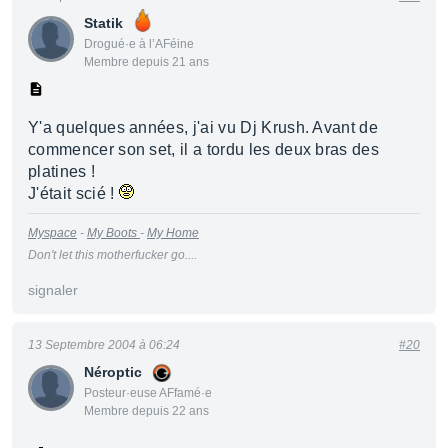
Statik
Drogué·e à l’AFéine
Membre depuis 21 ans
Y'a quelques années, j'ai vu Dj Krush. Avant de
commencer son set, il a tordu les deux bras des
platines !
J'était scié !
Myspace
-
My Boots
-
My Home
Don't let this motherfucker go....
signaler
13 Septembre 2004 à 06:24
#20
Néroptic
Posteur·euse AFfamé·e
Membre depuis 22 ans