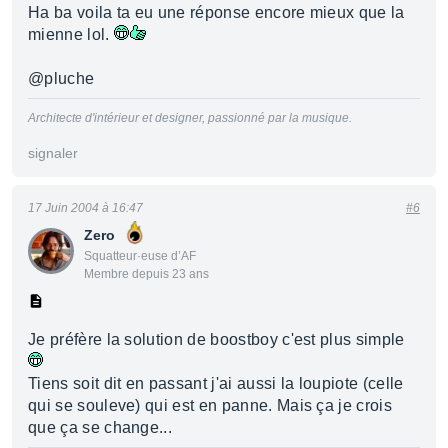
Ha ba voila ta eu une réponse encore mieux que la
mienne lol.
@pluche
Architecte d'intérieur et designer, passionné par la musique.
signaler
17 Juin 2004 à 16:47
#6
Zero
Squatteur·euse d’AF
Membre depuis 23 ans
Je préfère la solution de boostboy c'est plus simple
Tiens soit dit en passant j'ai aussi la loupiote (celle
qui se souleve) qui est en panne. Mais ça je crois
que ça se change...