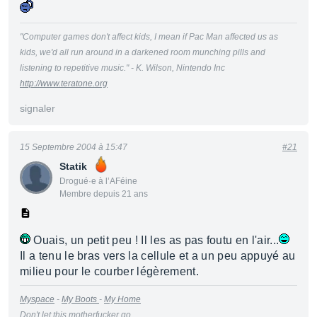
"Computer games don't affect kids, I mean if Pac Man affected us as
kids, we'd all run around in a darkened room munching pills and
listening to repetitive music." - K. Wilson, Nintendo Inc
http://www.teratone.org
signaler
15 Septembre 2004 à 15:47
#21
Statik
Drogué·e à l’AFéine
Membre depuis 21 ans
Ouais, un petit peu ! Il les as pas foutu en l'air...
Il a tenu le bras vers la cellule et a un peu appuyé au
milieu pour le courber légèrement.
Myspace
-
My Boots
-
My Home
Don't let this motherfucker go....