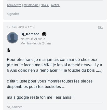
zéro degré
|
melatonine
|
DUEL
|
Reflet.
signaler
17 Juin 2004 à 17:36
#12
Dj_Kamsee
Nouvel·le AFfilié·e
Membre depuis 24 ans
Pour etre franc je n ai jamais commandé chez eux
(de toute facon mes MKII je les ai acheté neuve il y a
6 Ans donc rien a remplacer ^^ je touche du bois .....)
c'était juste pour vous montrer toutes les pieces
disponibles pour les bestioles ...
mais google reste ton meilleur amis !!
Dj_Kamsee