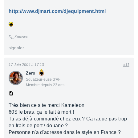
http://www.djmart.com/djequipment.html
Dj_Kamsee
signaler
17 Juin 2004 à 17:13
#11
Zero
Squatteur·euse d’AF
Membre depuis 23 ans
Très bien ce site merci Kameleon.
60$ le bras, ça le fait à mort !
Tu as déjà commandé chez eux ? Ca raque pas trop
en frais de port / douane ?
Personne n'a d'adresse dans le style en France ?