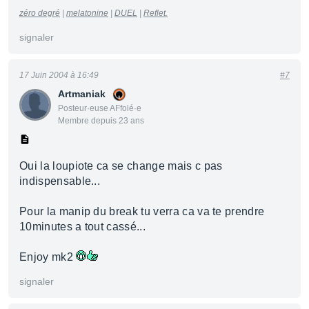
zéro degré
|
melatonine
|
DUEL
|
Reflet.
signaler
17 Juin 2004 à 16:49
#7
Artmaniak
Posteur·euse AFfolé·e
Membre depuis 23 ans
Oui la loupiote ca se change mais c pas
indispensable...
Pour la manip du break tu verra ca va te prendre
10minutes a tout cassé...
Enjoy mk2
signaler