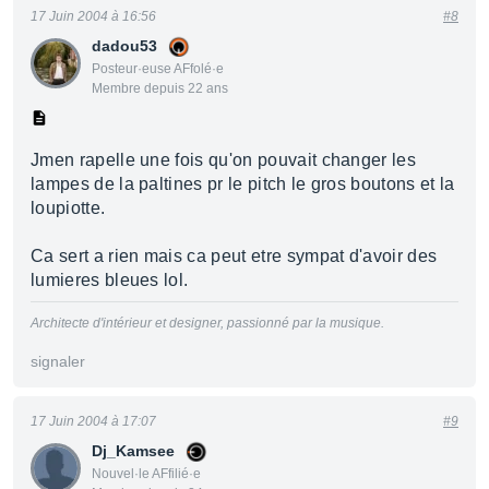
17 Juin 2004 à 16:56
#8
dadou53
Posteur·euse AFfolé·e
Membre depuis 22 ans
Jmen rapelle une fois qu'on pouvait changer les
lampes de la paltines pr le pitch le gros boutons et la
loupiotte.
Ca sert a rien mais ca peut etre sympat d'avoir des
lumieres bleues lol.
Architecte d'intérieur et designer, passionné par la musique.
signaler
17 Juin 2004 à 17:07
#9
Dj_Kamsee
Nouvel·le AFfilié·e