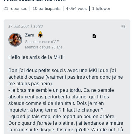
21 réponses
10 participants
4 054 vues
1 follower
17 Juin 2004 à 16:28
#1
Zero
Squatteur·euse d’AF
Membre depuis 23 ans
Hello les amis de la MKII
Bon j'ai deux petits soucis avec une MKII que j'ai
acheté d'occase (vraiment pas très chere donc je ne
me plains pas hein).
- le bras me semble un peu tordu. Ca ne semble
absolument pas perturber la platine, qui lit les
skeuds comme si de rien était. Dois je m'en
inquièter, à long terme ? Il faut le changer ?
- quand je fais stop, elle repart un peu en arrière.
Donc quand j'arrete la platine, j'ai tendance à mettre
la main sur le disque, histoire qu'elle s'arrete net. Là