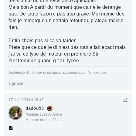
resistance ou une résistance ajustable.
Mais bon A partir du moment que ca ne te derange
pas. De toute facon c pas trop grave. Moi meme des
fois je remarque un certain retour du plateau mais c
rien.
Enfin chais pas si ca va taider.
Ptete que ce que je di n'est pas tout a fait exact mais
j'ai vu ce type de moteur en premiere Sti
électronique quand g t au lycée.
Architecte d'intérieur et designer, passionné par la musique.
signaler
17 Juin 2004 à 16:47
#5
dadou53
Posteur·euse AFfolé·e
Membre depuis 22 ans