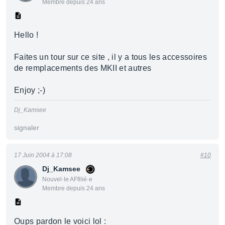
Membre depuis 24 ans
Hello !
Faites un tour sur ce site , il y a tous les accessoires
de remplacements des MKII et autres
Enjoy ;-)
Dj_Kamsee
signaler
17 Juin 2004 à 17:08
#10
Dj_Kamsee
Nouvel·le AFfilié·e
Membre depuis 24 ans
Oups pardon le voici lol :