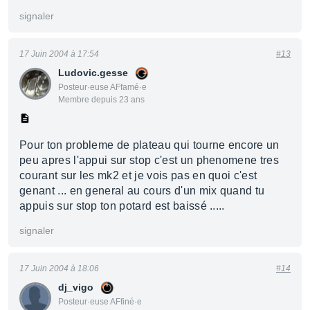
signaler
17 Juin 2004 à 17:54
#13
Ludovic.gesse
Posteur·euse AFfamé·e
Membre depuis 23 ans
Pour ton probleme de plateau qui tourne encore un
peu apres l'appui sur stop c'est un phenomene tres
courant sur les mk2 et je vois pas en quoi c'est
genant ... en general au cours d'un mix quand tu
appuis sur stop ton potard est baissé .....
signaler
17 Juin 2004 à 18:06
#14
dj_vigo
Posteur·euse AFfiné·e