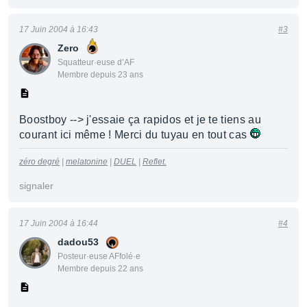
17 Juin 2004 à 16:43
#3
Zero
Squatteur·euse d’AF
Membre depuis 23 ans
Boostboy --> j'essaie ça rapidos et je te tiens au
courant ici même ! Merci du tuyau en tout cas
zéro degré
|
melatonine
|
DUEL
|
Reflet.
signaler
17 Juin 2004 à 16:44
#4
dadou53
Posteur·euse AFfolé·e
Membre depuis 22 ans