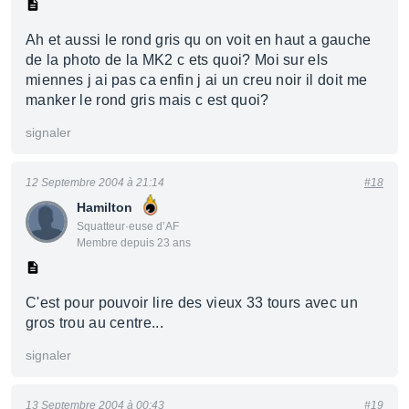
Ah et aussi le rond gris qu on voit en haut a gauche
de la photo de la MK2 c ets quoi? Moi sur els
miennes j ai pas ca enfin j ai un creu noir il doit me
manker le rond gris mais c est quoi?
signaler
12 Septembre 2004 à 21:14
#18
Hamilton
Squatteur·euse d’AF
Membre depuis 23 ans
C'est pour pouvoir lire des vieux 33 tours avec un
gros trou au centre...
signaler
13 Septembre 2004 à 00:43
#19