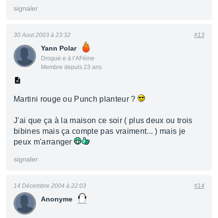
signaler
30 Aout 2003 à 23:32
#13
Yann Polar
Drogué·e à l’AFéine
Membre depuis 23 ans
Martini rouge ou Punch planteur ?
J'ai que ça à la maison ce soir ( plus deux ou trois
bibines mais ça compte pas vraiment... ) mais je
peux m'arranger
signaler
14 Décembre 2004 à 22:03
#14
Anonyme