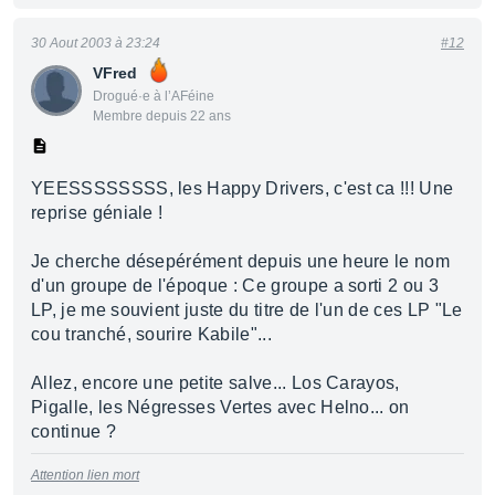
30 Aout 2003 à 23:24
#12
VFred
Drogué·e à l’AFéine
Membre depuis 22 ans
YEESSSSSSSS, les Happy Drivers, c'est ca !!! Une
reprise géniale !
Je cherche désepérément depuis une heure le nom
d'un groupe de l'époque : Ce groupe a sorti 2 ou 3
LP, je me souvient juste du titre de l'un de ces LP "Le
cou tranché, sourire Kabile"...
Allez, encore une petite salve... Los Carayos,
Pigalle, les Négresses Vertes avec Helno... on
continue ?
Attention lien mort