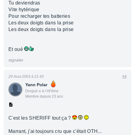
Tu deviendras
Vite hytérique
Pour recharger tes batteries
Les deux doigts dans la prise
Les deux doigts dans la prise
Et oué
signaler
29 Aout 2003 à 21:43
#4
Yann Polar
Drogué·e à l’AFéine
Membre depuis 23 ans
C'est les SHERIFF tout ça ?
Marrant, j'ai toujours cru que c'était OTH...