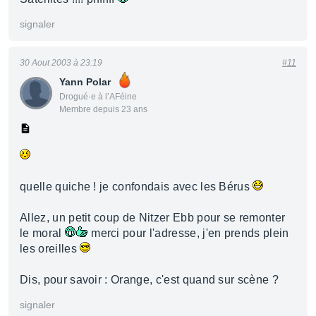
signaler
30 Aout 2003 à 23:19
#11
Yann Polar
Drogué·e à l’AFéine
Membre depuis 23 ans
quelle quiche ! je confondais avec les Bérus
Allez, un petit coup de Nitzer Ebb pour se remonter
le moral
merci pour l'adresse, j'en prends plein
les oreilles
Dis, pour savoir : Orange, c'est quand sur scène ?
signaler