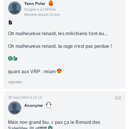
Yann Polar
Drogué·e à l’AFéine
Membre depuis 23 ans
Oh malheureux renard, les milichiens t'ont eu...
Oh malheureux renard, ta rage n'est pas perdue !
quant aux VRP : miam
signaler
30 Aout 2003 à 23:13
#10
Anonyme
Mais non grand fou, c pas ça le Renard des
Satellites !!!! pfffffff