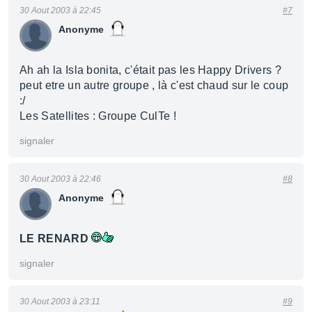
30 Aout 2003 à 22:45
#7
Anonyme
Ah ah la Isla bonita, c'était pas les Happy Drivers ?
peut etre un autre groupe , là c'est chaud sur le coup
:/
Les Satellites : Groupe CulTe !
signaler
30 Aout 2003 à 22:46
#8
Anonyme
LE RENARD
signaler
30 Aout 2003 à 23:11
#9