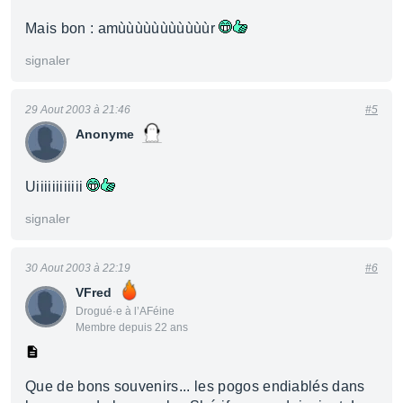
Mais bon : amùùùùùùùùùùùr
signaler
29 Aout 2003 à 21:46
#5
Anonyme
Uiiiiiiiiiiii
signaler
30 Aout 2003 à 22:19
#6
VFred
Drogué·e à l’AFéine
Membre depuis 22 ans
Que de bons souvenirs... les pogos endiablés dans