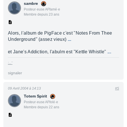
sambre
Posteur·euse AFfamé·e
Membre depuis 23 ans
Alors, l'album de PigFace c'est "Notes From Thee
Underground" (assez vieux)
...
et Jane's Addiction, l'abulm est "Kettle Whistle"
...
:...¨
signaler
09 Avril 2004 à 14:13
#5
Totem Spirit
Posteur·euse AFfolé·e
Membre depuis 22 ans