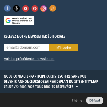
RECEVEZ NOTRE NEWSLETTER ÉDITORIALE
M’inscrire
Voir les précédentes newsletters
NOUS CONTACTER
PARTICIPER
ARTISTES
OFFRE SANS PUB
DEVENIR ANNONCEUR
GLOSSAIRE
AIDE
PLAN DU SITE
ENTITYMAP
CGU
CGV
© 2000-2026 TOUS DROITS RÉSERVÉS
FR
Thème :
Défaut