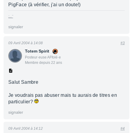
PigFace (à vérifier, j'ai un doute!)
:...¨
signaler
09 Avril 2004 à 14:08
#3
Totem Spirit
Posteur·euse AFfolé·e
Membre depuis 22 ans
Salut Sambre
Je voudrais pas abuser mais tu aurais de titres en
particulier?
signaler
09 Avril 2004 à 14:12
#4