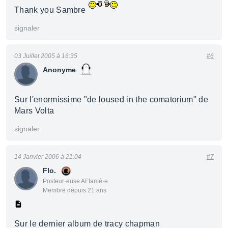
Thank you Sambre
signaler
03 Juillet 2005 à 16:35
#6
Anonyme
Sur l'enormissime "de loused in the comatorium" de
Mars Volta
signaler
14 Janvier 2006 à 21:04
#7
Flo.
Posteur·euse AFfamé·e
Membre depuis 21 ans
Sur le dernier album de tracy chapman