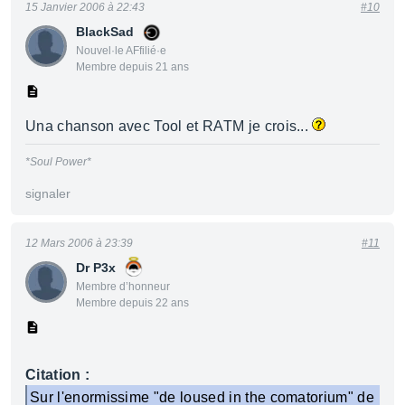
15 Janvier 2006 à 22:43
#10
BlackSad
Nouvel·le AFfilié·e
Membre depuis 21 ans
Una chanson avec Tool et RATM je crois...
*Soul Power*
signaler
12 Mars 2006 à 23:39
#11
Dr P3x
Membre d’honneur
Membre depuis 22 ans
Citation :
Sur l'enormissime "de loused in the comatorium" de