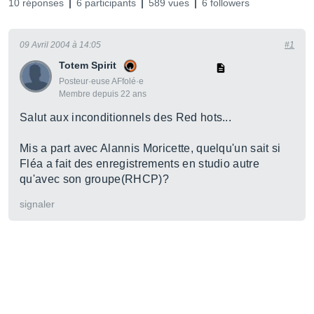
10 réponses
6 participants
589 vues
6 followers
09 Avril 2004 à 14:05
#1
Totem Spirit
Posteur·euse AFfolé·e
Membre depuis 22 ans
Salut aux inconditionnels des Red hots...
Mis a part avec Alannis Moricette, quelqu'un sait si
Fléa a fait des enregistrements en studio autre
qu'avec son groupe(RHCP)?
signaler