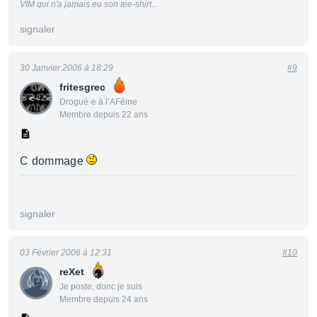
VIM qui n'a jamais eu son tee-shirt...
signaler
30 Janvier 2006 à 18:29
#9
fritesgrec
Drogué·e à l’AFéine
Membre depuis 22 ans
C dommage
signaler
03 Février 2006 à 12:31
#10
reXet
Je poste, donc je suis
Membre depuis 24 ans