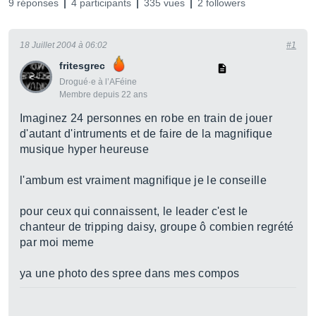
9 réponses
4 participants
335 vues
2 followers
18 Juillet 2004 à 06:02
#1
fritesgrec
Drogué·e à l’AFéine
Membre depuis 22 ans
Imaginez 24 personnes en robe en train de jouer
d'autant d'intruments et de faire de la magnifique
musique hyper heureuse
l'ambum est vraiment magnifique je le conseille
pour ceux qui connaissent, le leader c'est le
chanteur de tripping daisy, groupe ô combien regrété
par moi meme
ya une photo des spree dans mes compos