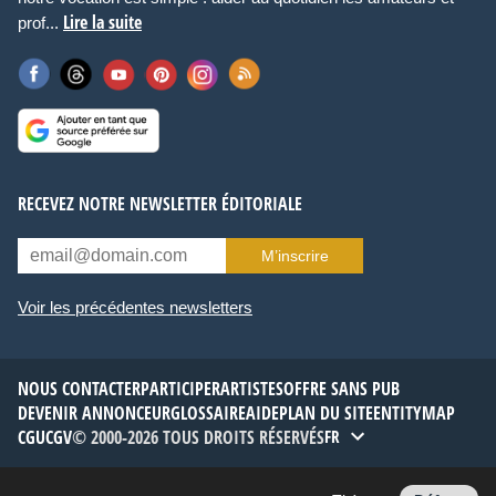
Lire la suite
prof...
RECEVEZ NOTRE NEWSLETTER ÉDITORIALE
M’inscrire
Voir les précédentes newsletters
NOUS CONTACTER
PARTICIPER
ARTISTES
OFFRE SANS PUB
DEVENIR ANNONCEUR
GLOSSAIRE
AIDE
PLAN DU SITE
ENTITYMAP
CGU
CGV
© 2000-2026 TOUS DROITS RÉSERVÉS
FR