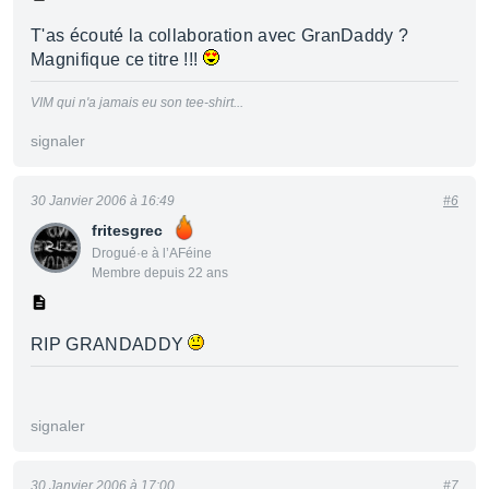
T'as écouté la collaboration avec GranDaddy ?
Magnifique ce titre !!!
VIM qui n'a jamais eu son tee-shirt...
signaler
30 Janvier 2006 à 16:49
#6
fritesgrec
Drogué·e à l’AFéine
Membre depuis 22 ans
RIP GRANDADDY
signaler
30 Janvier 2006 à 17:00
#7