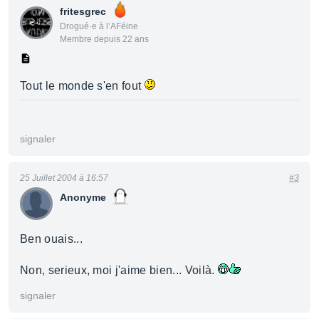
fritesgrec
Drogué·e à l’AFéine
Membre depuis 22 ans
Tout le monde s'en fout
signaler
25 Juillet 2004 à 16:57
#3
Anonyme
Ben ouais...
Non, serieux, moi j'aime bien... Voilà.
signaler