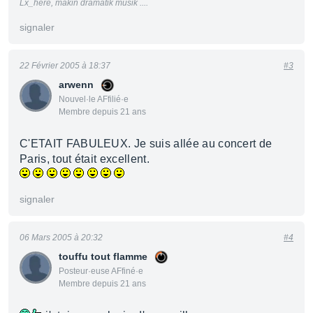
Lx_here, makin dramatik musik ....
signaler
22 Février 2005 à 18:37
#3
arwenn
Nouvel·le AFfilié·e
Membre depuis 21 ans
C'ETAIT FABULEUX. Je suis allée au concert de
Paris, tout était excellent.
signaler
06 Mars 2005 à 20:32
#4
touffu tout flamme
Posteur·euse AFfiné·e
Membre depuis 21 ans