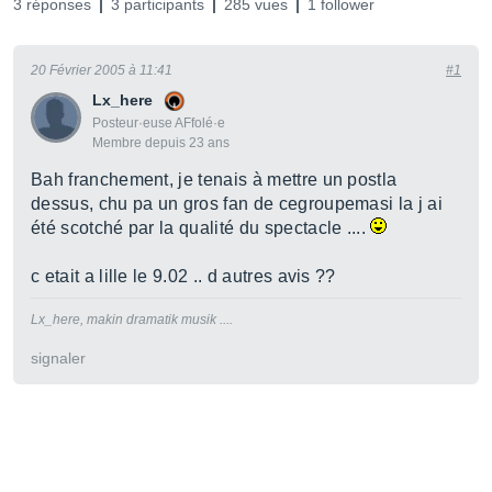
3 réponses
3 participants
285 vues
1 follower
20 Février 2005 à 11:41
#1
Lx_here
Posteur·euse AFfolé·e
Membre depuis 23 ans
Bah franchement, je tenais à mettre un postla
dessus, chu pa un gros fan de cegroupemasi la j ai
été scotché par la qualité du spectacle ....
c etait a lille le 9.02 .. d autres avis ??
Lx_here, makin dramatik musik ....
signaler