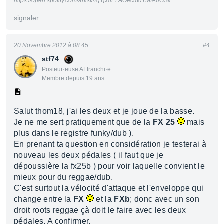
https://open.spotify.com/artist/4qTjxoPFAOecmd1MIA0GSv
signaler
20 Novembre 2012 à 08:45
#4
stf74
Posteur·euse AFfranchi·e
Membre depuis 19 ans
Salut thom18, j'ai les deux et je joue de la basse.
Je ne me sert pratiquement que de la
FX 25
mais
plus dans le registre funky/dub ).
En prenant ta question en considération je testerai à
nouveau les deux pédales ( il faut que je
dépoussière la fx25b ) pour voir laquelle convient le
mieux pour du reggae/dub.
C'est surtout la vélocité d'attaque et l'enveloppe qui
change entre la
FX
et la
FXb
; donc avec un son
droit roots reggae çà doit le faire avec les deux
pédales. A confirmer.