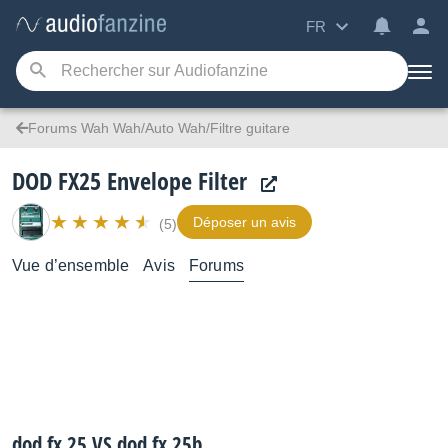
FR
Forums Wah Wah/Auto Wah/Filtre guitare
DOD FX25 Envelope Filter
Déposer un avis
(5)
Vue d’ensemble
Avis
Forums
dod fx 25 VS dod fx 25b