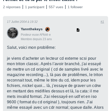
2 réponses
1 participant
557 vues
1 follower
17 Juillet 2004 à 19:32
#1
Yannthekeys
Posteur·euse AFfolé·e
Membre depuis 23 ans
Salut, voici mon problême:
je viens d'acheter un lecteur cd externe scsi pour
mon triton classic. Aprés l'avoir branché, j'ai essayé
de mettre un cd original ( cd de samples livré avec le
magazine recording...), là pas de problêmes, le triton
reconnait tout, même le titre du cd, idem pour les
fichiers, nickel quoi... là, j'essaye de graver un cdrw
en mettant des midifiles dessus et là, la cata: il me
mets invalid format. J'ai réessayé en udf et en iso
9600 ( format du cd original ), toujours rien. J'ai
même essayé avec un cdr normal; queue dalle. Alors