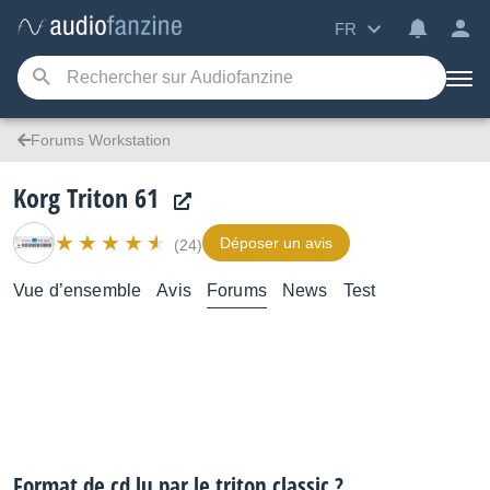
FR
Forums Workstation
Korg Triton 61
Déposer un avis
(24)
Vue d’ensemble
Avis
Forums
News
Test
Format de cd lu par le triton classic ?