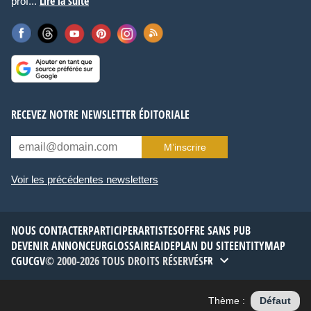
Lire la suite
prof...
RECEVEZ NOTRE NEWSLETTER ÉDITORIALE
M’inscrire
Voir les précédentes newsletters
NOUS CONTACTER
PARTICIPER
ARTISTES
OFFRE SANS PUB
DEVENIR ANNONCEUR
GLOSSAIRE
AIDE
PLAN DU SITE
ENTITYMAP
CGU
CGV
© 2000-2026 TOUS DROITS RÉSERVÉS
FR
Thème :
Défaut