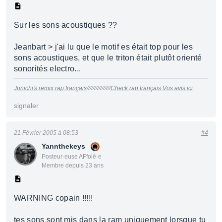
Sur les sons acoustiques ??
Jeanbart > j'ai lu que le motif es était top pour les
sons acoustiques, et que le triton était plutôt orienté
sonorités electro...
Junichi's remix rap français
////////////////
Check rap français Vos avis ici
signaler
21 Février 2005 à 08:53
#4
Yannthekeys
Posteur·euse AFfolé·e
Membre depuis 23 ans
WARNING copain !!!!!
tes sons sont mis dans la ram uniquement lorsque tu