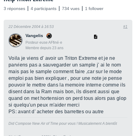
3 réponses
4 participants
734 vues
1 follower
22 Décembre 2004 à 16:53
#1
Vangelis
Posteur·euse AFfiné·e
Membre depuis 23 ans
Voila je viens d' avoir un Triton Extreme et je ne
parviens pas a sauvegarder un sample j' ai le nom
mais pas le sample comment faire ,car sur le mode
emploi pas bien expliquer , pour une note je pense
pouvoir le mettre dans la memoire interne comme ils
disent dans la Ram mais bon, ils disent aussi que
quand on met hortension on perd tous alors pas glop
si quelqu'un peux m'aider merci
PS: avant d' acheter des barrettes ou autre
Did Compose New Air of Time pour vous ! Musicalement A bientôt