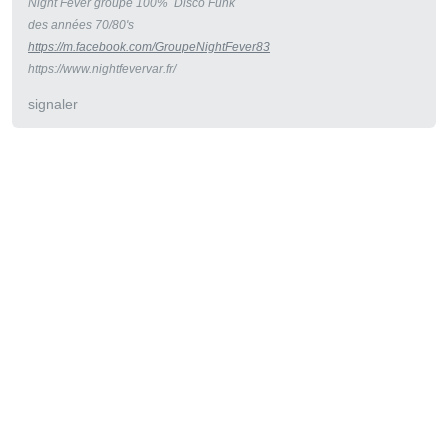
Night Fever groupe 100% Disco Funk
des années 70/80's
https://m.facebook.com/GroupeNightFever83
https://www.nightfevervar.fr/
signaler