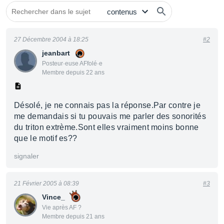
27 Décembre 2004 à 18:25
#2
jeanbart
Posteur·euse AFfolé·e
Membre depuis 22 ans
Désolé, je ne connais pas la réponse.Par contre je
me demandais si tu pouvais me parler des sonorités
du triton extrème.Sont elles vraiment moins bonne
que le motif es??
signaler
21 Février 2005 à 08:39
#3
Vince_
Vie après AF ?
Membre depuis 21 ans