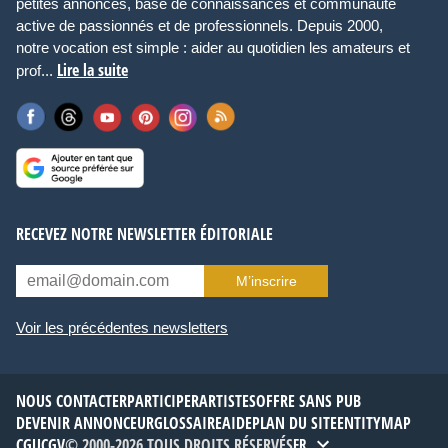
petites annonces, base de connaissances et communauté
active de passionnés et de professionnels. Depuis 2000,
notre vocation est simple : aider au quotidien les amateurs et
Lire la suite
prof...
RECEVEZ NOTRE NEWSLETTER ÉDITORIALE
M’inscrire
Voir les précédentes newsletters
NOUS CONTACTER
PARTICIPER
ARTISTES
OFFRE SANS PUB
DEVENIR ANNONCEUR
GLOSSAIRE
AIDE
PLAN DU SITE
ENTITYMAP
CGU
CGV
© 2000-2026 TOUS DROITS RÉSERVÉS
FR