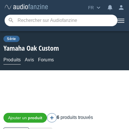
FR
Série
Yamaha
Oak Custom
Produits
Avis
Forums
6
produits trouvés
Ajouter un
produit