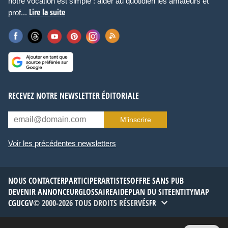
notre vocation est simple : aider au quotidien les amateurs et
Lire la suite
prof...
RECEVEZ NOTRE NEWSLETTER ÉDITORIALE
M’inscrire
Voir les précédentes newsletters
NOUS CONTACTER
PARTICIPER
ARTISTES
OFFRE SANS PUB
DEVENIR ANNONCEUR
GLOSSAIRE
AIDE
PLAN DU SITE
ENTITYMAP
CGU
CGV
© 2000-2026 TOUS DROITS RÉSERVÉS
FR