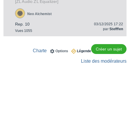
[
]
ZL Equalizer
ZL Audio
Neo Alchemist
Rep. 10
03/12/2025 17:22
par
Stefffen
Vues 1055
Créer un sujet
Charte
Options
Légende
Liste des modérateurs