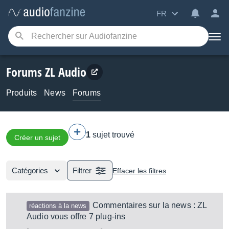
FR
Forums ZL Audio
Produits
News
Forums
1
sujet trouvé
Créer un sujet
Catégories
Filtrer
Effacer les filtres
Commentaires sur la news : ZL
réactions à la news
Audio vous offre 7 plug-ins