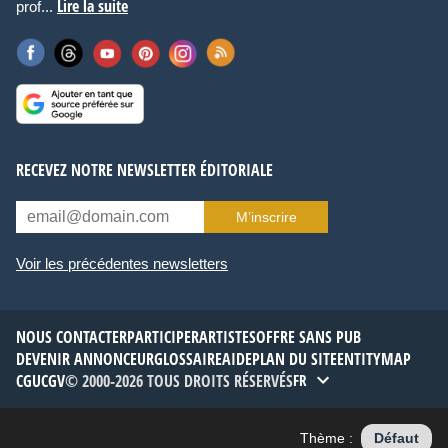
Lire la suite
prof...
RECEVEZ NOTRE NEWSLETTER ÉDITORIALE
M’inscrire
Voir les précédentes newsletters
NOUS CONTACTER
PARTICIPER
ARTISTES
OFFRE SANS PUB
DEVENIR ANNONCEUR
GLOSSAIRE
AIDE
PLAN DU SITE
ENTITYMAP
CGU
CGV
© 2000-2026 TOUS DROITS RÉSERVÉS
FR
Thème :
Défaut