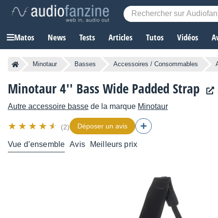
Matos
News
Tests
Articles
Tutos
Vidéos
A
Minotaur
Basses
Accessoires / Consommables
Minotaur 4'' Bass Wide Padded Strap
Autre accessoire basse
de la marque
Minotaur
Déposer un avis
(2)
Vue d’ensemble
Avis
Meilleurs prix