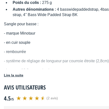
Poids du colis :
275 g
Autres dénominations :
4 basswidepaddedstrap, 4bas
strap, 4'' Bass Wide Padded Strap BK
Sangle pour basse :
- marque Minotaur
- en cuir souple
- rembourrée
-
système de réglage de longueur par courroie étroite (2,8cm)
- largeur : 10,2cm au plus large
Lire la suite
- épaisseur : 8mm environ
AVIS UTILISATEURS
- longueur aux 3 trous d'attache (courroie serpentant dans
to
4.5
- coloris : noir, coutures noires
(2 avis)
/5
- logo : disque cuir brun (diamètre : 3,5cm) à 14cm du trou d'