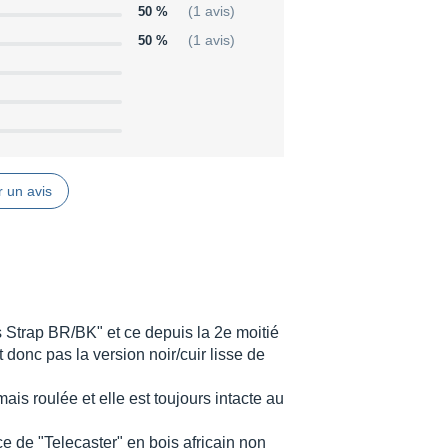
50 %
(1 avis)
50 %
(1 avis)
 un avis
s Strap BR/BK" et ce depuis la 2e moitié
t donc pas la version noir/cuir lisse de
mais roulée et elle est toujours intacte au
e de "Telecaster" en bois africain non