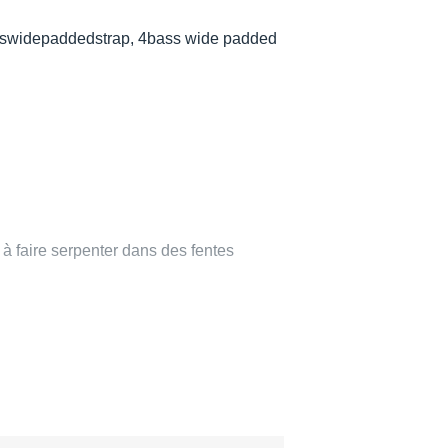
swidepaddedstrap, 4bass wide padded
 à faire serpenter dans des fentes
utes
les fentes) : 105cm / 117cm / 129cm
attache