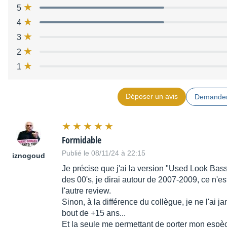
5
- montage straplocks possible
4
3
2
1
Déposer un avis
Demander
Formidable
Publié le 08/11/24 à 22:15
iznogoud
Je précise que j'ai la version "Used Look Bas
des 00's, je dirai autour de 2007-2009, ce n'es
l'autre review.
Sinon, à la différence du collègue, je ne l'ai ja
bout de +15 ans...
Et la seule me permettant de porter mon espèc