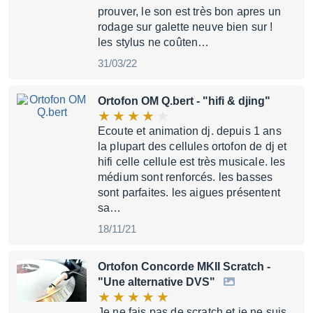
prouver, le son est très bon apres un
rodage sur galette neuve bien sur !
les stylus ne coûten…
31/03/22
Ortofon OM Q.bert
- "hifi & djing"
Ecoute et animation dj. depuis 1 ans
la plupart des cellules ortofon de dj et
hifi celle cellule est très musicale. les
médium sont renforcés. les basses
sont parfaites. les aigues présentent
sa…
18/11/21
Ortofon Concorde MKII Scratch
-
"Une alternative DVS"
Je ne fais pas de scratch et je ne suis