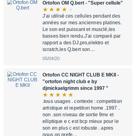
Ortofon OM Q.bert
- "Super cellule"
J'ai utilisé ces cellules pendant des
années sur mes anciennes platines.
Le son est puissant et musclé,les
basses bien rendu.J'ai comparé par
rapport a des DJ,pro,elektro et
scratch,les Q.bert son…
05/04/20
Ortofon CC NIGHT CLUB E MKII
-
"ortofon night club e by
djmickaelgrimm since 1997 "
.tous usages . contexte : competition
artistique et repetition home .1997 .
non .son niveau de sortie 9mv et
elliptique e c est bcp mieux pour le
son en plus c est robuste . apres
nous on prefe…