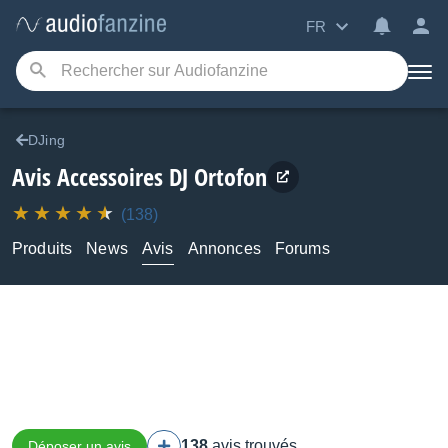
FR
DJing
Avis Accessoires DJ Ortofon
(138)
Produits
News
Avis
Annonces
Forums
138
avis trouvés
Déposer un avis