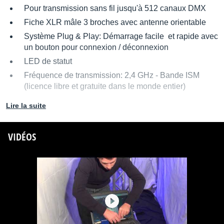
Pour transmission sans fil jusqu'à 512 canaux DMX
Fiche XLR mâle 3 broches avec antenne orientable
Système Plug & Play: Démarrage facile et rapide avec
un bouton pour connexion / déconnexion
LED de statut
Fréquence de transmission: 2,4 GHz - Bande ISM
(licence libre et gratuite dans le monde entier)
Bloc d'alimentation incl: 100/240 V AC, 50/60 Hz
Lire la suite
78 canaux
Modulation: GFSK
VIDÉOS
Portée jusqu'à 400 m
1 univers DMX (512 canaux)
Dimensions avec antenne: 212 x 18 x 18 mm
Poids: 80 g