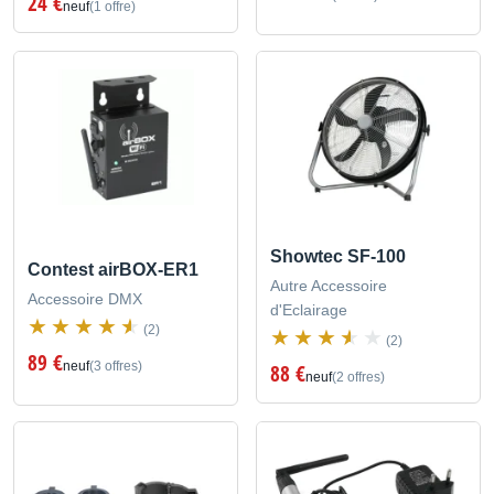
24 €
neuf
(1 offre)
Showtec SF-100
Contest airBOX-ER1
Autre Accessoire
Accessoire DMX
d'Eclairage
(2)
(2)
89 €
neuf
(3 offres)
88 €
neuf
(2 offres)