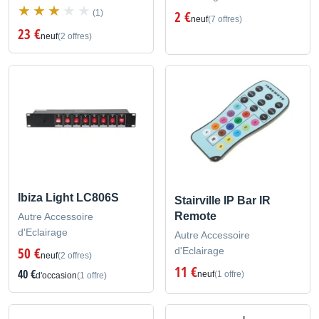
(1)
2 €
neuf
(7 offres)
23 €
neuf
(2 offres)
Ibiza Light LC806S
Stairville IP Bar IR
Remote
Autre Accessoire
d'Eclairage
Autre Accessoire
50 €
d'Eclairage
neuf
(2 offres)
11 €
40 €
neuf
(1 offre)
d'occasion
(1 offre)