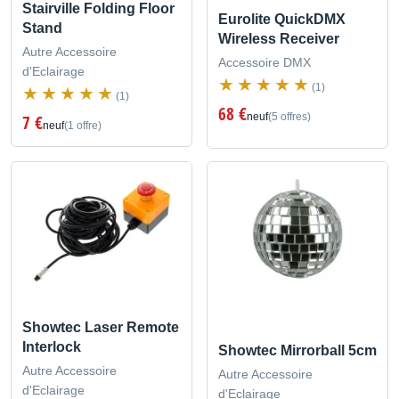
Stairville Folding Floor
Eurolite QuickDMX
Stand
Wireless Receiver
Autre Accessoire
Accessoire DMX
d'Eclairage
(1)
(1)
68 €
neuf
(5 offres)
7 €
neuf
(1 offre)
Showtec Laser Remote
Interlock
Showtec Mirrorball 5cm
Autre Accessoire
Autre Accessoire
d'Eclairage
d'Eclairage