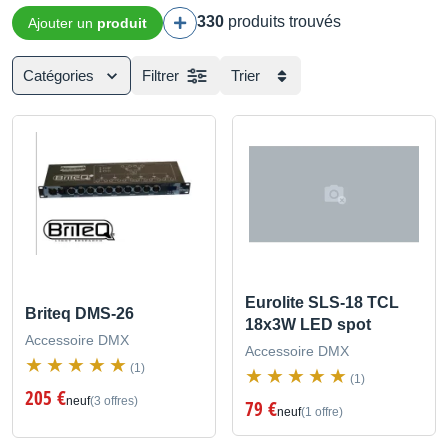
330
produits trouvés
Ajouter un
produit
Catégories
Filtrer
Trier
Eurolite SLS-18 TCL
Briteq DMS-26
18x3W LED spot
Accessoire DMX
Accessoire DMX
(1)
(1)
205 €
neuf
(3 offres)
79 €
neuf
(1 offre)