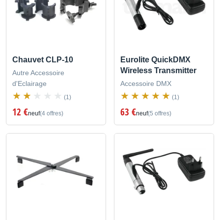
Chauvet CLP-10
Eurolite QuickDMX
Wireless Transmitter
Autre Accessoire
d'Eclairage
Accessoire DMX
(1)
(1)
12 €
63 €
neuf
(4 offres)
neuf
(5 offres)