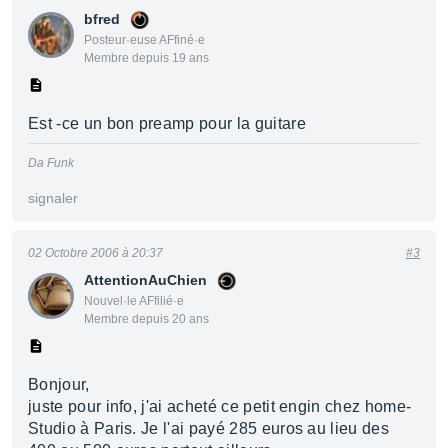
bfred
Posteur·euse AFfiné·e
Membre depuis 19 ans
Est -ce un bon preamp pour la guitare
Da Funk
signaler
02 Octobre 2006 à 20:37
#3
AttentionAuChien
Nouvel·le AFfilié·e
Membre depuis 20 ans
Bonjour,
juste pour info, j'ai acheté ce petit engin chez home-
Studio à Paris. Je l'ai payé 285 euros au lieu des