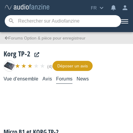
FR
Forums Option & pièce pour enregistreur
Korg TP-2
Déposer un avis
(4)
Vue d’ensemble
Avis
Forums
News
Micro B1 et KORG TP-2