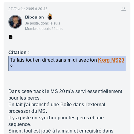
27 Février 2005 à 20:31
#6
Biboulon
Je poste, donc je suis
Membre depuis 22 ans
Citation :
Tu fais tout en direct sans midi avec ton
Korg MS20
?
Dans cette track le MS 20 m'a servi essentiellement
pour les percs.
En fait j'ai branché une Boîte dans l'external
processor du MS.
Il y a juste un synchro pour les percs et une
sequence.
Sinon, tout est joué à la main et enregistré dans