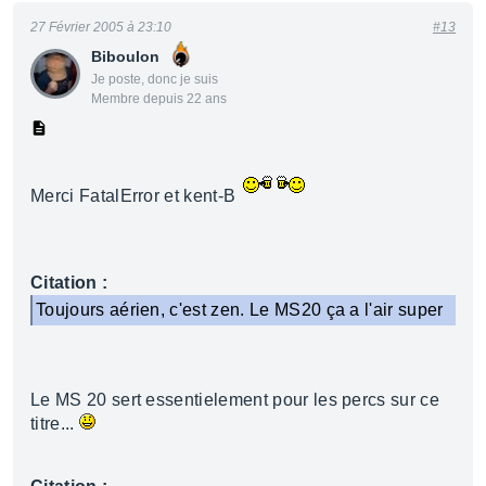
27 Février 2005 à 23:10
#13
Biboulon
Je poste, donc je suis
Membre depuis 22 ans
Merci FatalError et kent-B
Citation :
Toujours aérien, c'est zen. Le MS20 ça a l'air super
Le MS 20 sert essentielement pour les percs sur ce
titre...