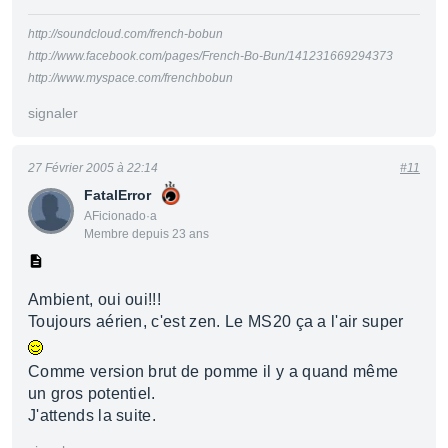
http://soundcloud.com/french-bobun
http://www.facebook.com/pages/French-Bo-Bun/141231669294373
http://www.myspace.com/frenchbobun
signaler
27 Février 2005 à 22:14
#11
FatalError
AFicionado·a
Membre depuis 23 ans
Ambient, oui oui!!!
Toujours aérien, c'est zen. Le MS20 ça a l'air super
Comme version brut de pomme il y a quand même
un gros potentiel.
J'attends la suite.