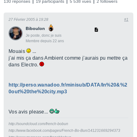
130 réponses
19 participants
5 538 vues
2 followers
27 Février 2005 à 19:28
#1
Biboulon
Je poste, donc je suis
Membre depuis 22 ans
Mouais
...
j'ai mis ça dans Ambient comme j'aurais pu mettre ça
dans Electro.
http://perso.wanadoo.fr/minisub/DATA/In%20&%2
0out%20the%20city.mp3
Vos avis please...
http://soundcloud.com/french-bobun
http://www.facebook.com/pages/French-Bo-Bun/141231669294373