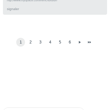
http://www.myspace.com/frenchbobun
signaler
1
2
3
4
5
6