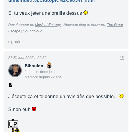
ums/index%2Cidtopic%2C98347.html
Si tu veux jeter une oreille dessus
Développeur de
Musical Entropy
| Nouveau plug-in freeware,
The Great
Escape
|
Soundcloud
signaler
27 Février 2005 à 20:52
#8
Biboulon
Je poste, donc je suis
Membre depuis 22 ans
J'écoute ça et te donne un avis dès que possible...
Sinon euh