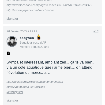
http://soundcloud.com/french-bobun
http://www.facebook.com/pages/French-Bo-Bun/141231669294373
http://www.myspace.com/frenchbobun
signaler
28 Février 2005 à 19:13
#16
cecgwen
Squatteur·euse d’AF
Membre depuis 23 ans
Sympa et interessant, ambiant zen... ça te va bien....
y a un coté aquatique que j'aime bien.... on attend
l'évolution du morceau....
http://neilfactory.wixsite.com/fantomorchestra
https://youtu.be/0FQYue0TAbs
laurent juillet
signaler