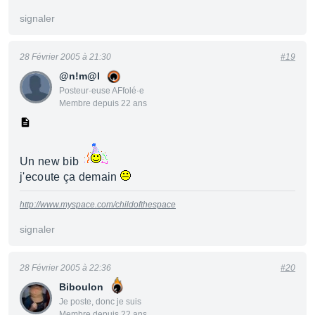
signaler
28 Février 2005 à 21:30
#19
@n!m@l
Posteur·euse AFfolé·e
Membre depuis 22 ans
Un new bib
j'ecoute ça demain
http://www.myspace.com/childofthespace
signaler
28 Février 2005 à 22:36
#20
Biboulon
Je poste, donc je suis
Membre depuis 22 ans