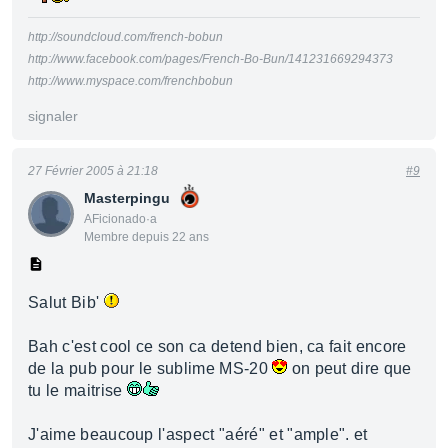
http://soundcloud.com/french-bobun
http://www.facebook.com/pages/French-Bo-Bun/141231669294373
http://www.myspace.com/frenchbobun
signaler
27 Février 2005 à 21:18
#9
Masterpingu
AFicionado·a
Membre depuis 22 ans
Salut Bib'
Bah c'est cool ce son ca detend bien, ca fait encore
de la pub pour le sublime MS-20
on peut dire que
tu le maitrise
J'aime beaucoup l'aspect "aéré" et "ample". et