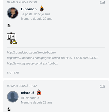
01 Mars 2005 à 22:30
#24
Biboulon
Je poste, donc je suis
Membre depuis 22 ans
http://soundcloud.com/french-bobun
http://www.facebook.com/pages/French-Bo-Bun/141231669294373
http://www.myspace.com/frenchbobun
signaler
02 Mars 2005 à 13:32
#25
mistouf
AFicionado·a
Membre depuis 22 ans