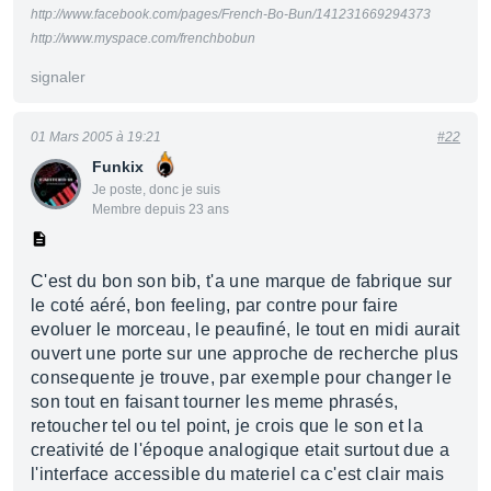
http://www.facebook.com/pages/French-Bo-Bun/141231669294373
http://www.myspace.com/frenchbobun
signaler
01 Mars 2005 à 19:21
#22
Funkix
Je poste, donc je suis
Membre depuis 23 ans
C'est du bon son bib, t'a une marque de fabrique sur
le coté aéré, bon feeling, par contre pour faire
evoluer le morceau, le peaufiné, le tout en midi aurait
ouvert une porte sur une approche de recherche plus
consequente je trouve, par exemple pour changer le
son tout en faisant tourner les meme phrasés,
retoucher tel ou tel point, je crois que le son et la
creativité de l'époque analogique etait surtout due a
l'interface accessible du materiel ca c'est clair mais