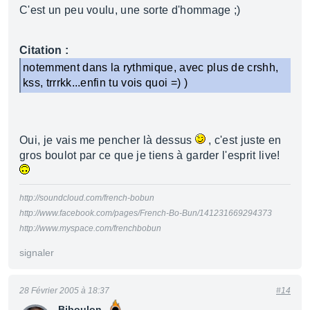
C'est un peu voulu, une sorte d'hommage ;)
Citation :
notemment dans la rythmique, avec plus de crshh,
kss, trrrkk...enfin tu vois quoi =) )
Oui, je vais me pencher là dessus
, c'est juste en
gros boulot par ce que je tiens à garder l'esprit live!
http://soundcloud.com/french-bobun
http://www.facebook.com/pages/French-Bo-Bun/141231669294373
http://www.myspace.com/frenchbobun
signaler
28 Février 2005 à 18:37
#14
Biboulon