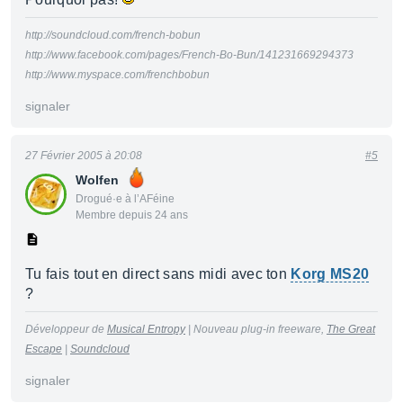
http://soundcloud.com/french-bobun
http://www.facebook.com/pages/French-Bo-Bun/141231669294373
http://www.myspace.com/frenchbobun
signaler
27 Février 2005 à 20:08
#5
Wolfen
Drogué·e à l’AFéine
Membre depuis 24 ans
Tu fais tout en direct sans midi avec ton
Korg MS20
?
Développeur de
Musical Entropy
| Nouveau plug-in freeware,
The Great
Escape
|
Soundcloud
signaler