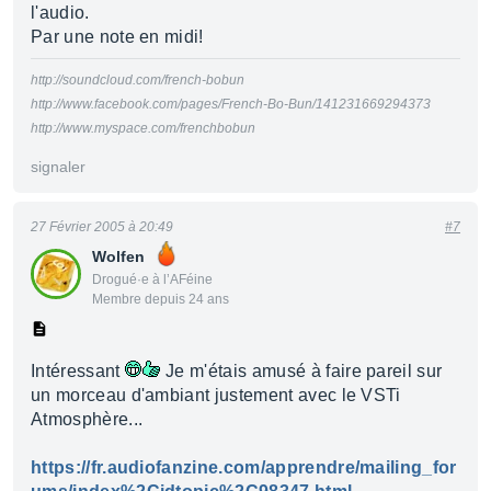
l'audio.
Par une note en midi!
http://soundcloud.com/french-bobun
http://www.facebook.com/pages/French-Bo-Bun/141231669294373
http://www.myspace.com/frenchbobun
signaler
27 Février 2005 à 20:49
#7
Wolfen
Drogué·e à l’AFéine
Membre depuis 24 ans
Intéressant
Je m'étais amusé à faire pareil sur
un morceau d'ambiant justement avec le VSTi
Atmosphère...
https://fr.audiofanzine.com/apprendre/mailing_for