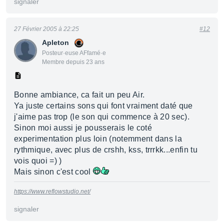
signaler
27 Février 2005 à 22:25
#12
Apleton
Posteur·euse AFfamé·e
Membre depuis 23 ans
Bonne ambiance, ca fait un peu Air.
Ya juste certains sons qui font vraiment daté que
j'aime pas trop (le son qui commence à 20 sec).
Sinon moi aussi je pousserais le coté
experimentation plus loin (notemment dans la
rythmique, avec plus de crshh, kss, trrrkk...enfin tu
vois quoi =) )
Mais sinon c'est cool
https://www.reflowstudio.net/
signaler