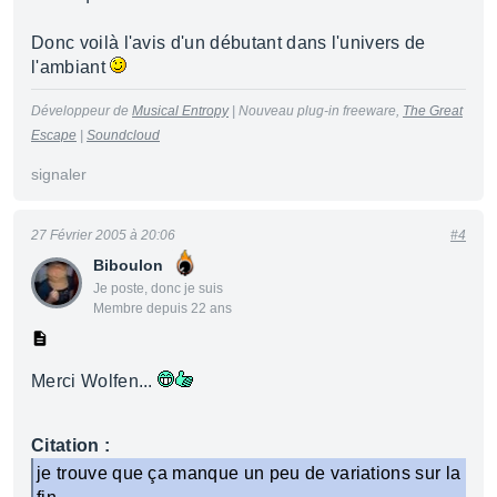
Donc voilà l'avis d'un débutant dans l'univers de
l'ambiant
Développeur de
Musical Entropy
| Nouveau plug-in freeware,
The Great
Escape
|
Soundcloud
signaler
27 Février 2005 à 20:06
#4
Biboulon
Je poste, donc je suis
Membre depuis 22 ans
Merci Wolfen...
Citation :
je trouve que ça manque un peu de variations sur la