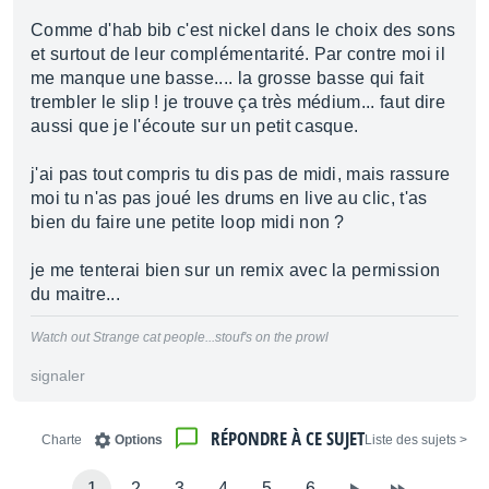
Comme d'hab bib c'est nickel dans le choix des sons
et surtout de leur complémentarité. Par contre moi il
me manque une basse.... la grosse basse qui fait
trembler le slip ! je trouve ça très médium... faut dire
aussi que je l'écoute sur un petit casque.
j'ai pas tout compris tu dis pas de midi, mais rassure
moi tu n'as pas joué les drums en live au clic, t'as
bien du faire une petite loop midi non ?
je me tenterai bien sur un remix avec la permission
du maitre...
Watch out Strange cat people...stouf's on the prowl
signaler
RÉPONDRE À CE SUJET
Charte
Options
< Liste des sujets
1
2
3
4
5
6