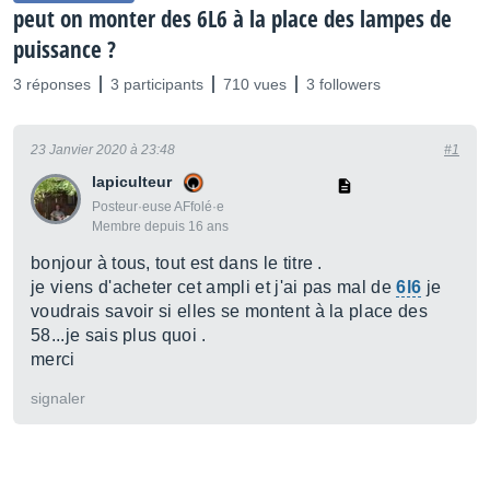
peut on monter des 6L6 à la place des lampes de
puissance ?
3 réponses
3 participants
710 vues
3 followers
23 Janvier 2020 à 23:48
#1
lapiculteur
Posteur·euse AFfolé·e
Membre depuis 16 ans
bonjour à tous, tout est dans le titre .
je viens d'acheter cet ampli et j'ai pas mal de
6l6
je
voudrais savoir si elles se montent à la place des
58...je sais plus quoi .
merci
signaler